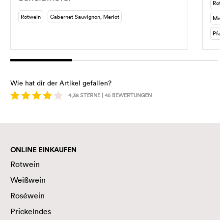
Ro
Rotwein
Cabernet Sauvignon, Merlot
Me
Pfa
Wie hat dir der Artikel gefallen?
4,38
STERNE |
45
BEWERTUNGEN
ONLINE EINKAUFEN
Rotwein
Weißwein
Roséwein
Prickelndes