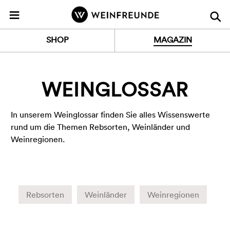
Z
≡
u
r
SHOP
MAGAZIN
S
t
a
r
WEINGLOSSAR
t
s
In unserem Weinglossar finden Sie alles Wissenswerte
e
rund um die Themen Rebsorten, Weinländer und
i
Weinregionen.
t
e
Rebsorten
Weinländer
Weinregionen