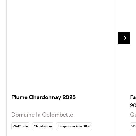
Plume Chardonnay 2025
Fa
2
Domaine la Colombette
Qu
Weißwein
Chardonnay
Languedoc-Roussillon
We