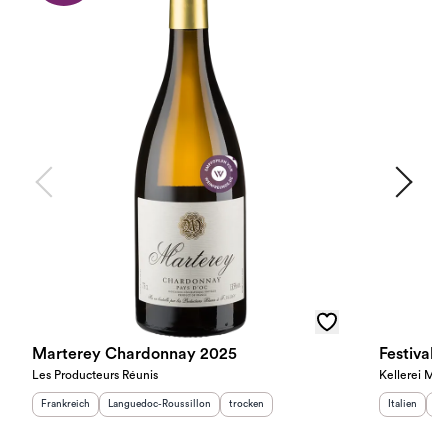
Marterey Chardonnay 2025
Festival
Les Producteurs Réunis
Kellerei Mer
Herkunftsland
:
Herkunftsregion
:
Geschmack
:
Herkunftslan
He
Frankreich
Languedoc-Roussillon
trocken
Italien
Sü