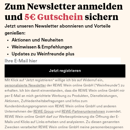
Zum Newsletter anmelden
und
5€ Gutschein
sichern
Jetzt unseren Newsletter abonnieren und Vorteile
genießen:
Aktionen und Neuheiten
Weinwissen & Empfehlungen
Updates zu Weinfreunde plus
Ihre E-Mail hier
Jetzt registrieren
Mit Klick auf "Jetzt registrieren" willige ich bis auf Widerruf ein,
personalisierte Newsletter
der REWE Wein online GmbH ("Weinfreunde") zu
erhalten. Ich bin damit einverstanden, dass die REWE Wein online GmbH mir
per E-Mail an mich gerichtete Werbung zu Produkten, Dienstleistungen,
Aktionen, Zufriedenheitsbefragungen und Infos zum
Kundenbindungsprogramm von REWE Wein online GmbH und anderen
Unternehmen der
REWE Group
und
REWE-Partnerunternehmen
zusendet.
REWE Wein online GmbH darf zur Werbeoptimierung die Öffnung der E-
Mails und Klicks auf Links erheben und analysieren. Zu diesen genannten
Zwecken verarbeitet REWE Wein online GmbH meine personenbezogenen