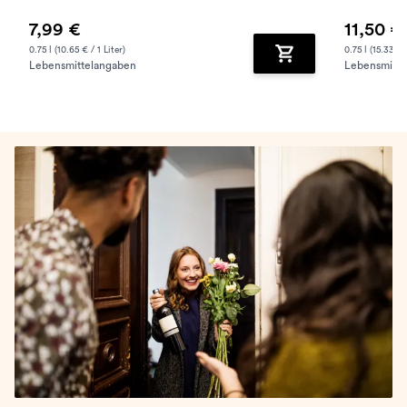
7,99 €
11,50 €
0.75 l (10.65 € / 1 Liter)
0.75 l (15.33 € /
Lebensmittelangaben
Lebensmitte
Zum Warenkorb hinz