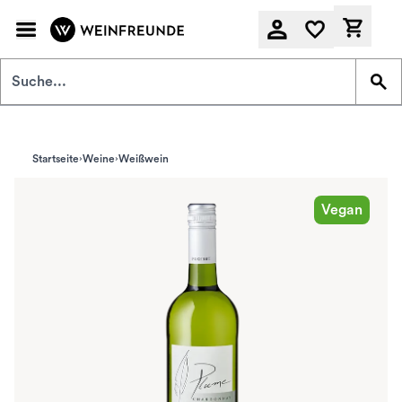
Zum Hauptinhalt springen
Derzeit
Startseite
Weine
Weißwein
Vegan