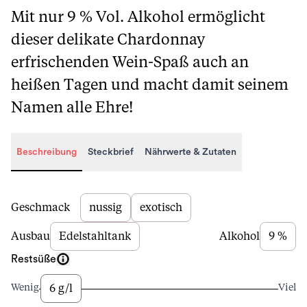
Mit nur 9 % Vol. Alkohol ermöglicht
dieser delikate Chardonnay
erfrischenden Wein-Spaß auch an
heißen Tagen und macht damit seinem
Namen alle Ehre!
Beschreibung
Steckbrief
Nährwerte & Zutaten
Beschreibung
Geschmack
nussig
exotisch
Ausbau
Edelstahltank
Alkohol
9 %
Restsüße
6 g/l
Wenig
Viel