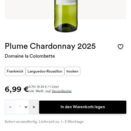
Plume Chardonnay 2025
Domaine la Colombette
Frankreich
Languedoc-Roussillon
trocken
6,99 €
0.75 l (9.32 € / 1 Liter)
inkl. MwSt. zzgl.
Versandkosten
–
+
In den Warenkorb legen
Sofort versandfertig. Lieferzeit ca. 1 - 3 Werktage