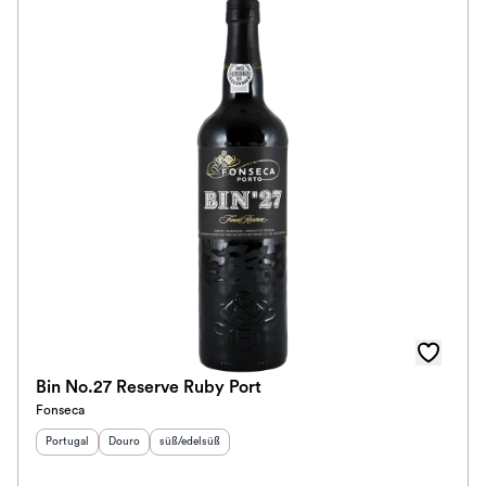
Bin No.27 Reserve Ruby Port
Fonseca
Herkunftsland
Herkunftsregion
:
Geschmack
:
:
Portugal
Douro
süß/edelsüß