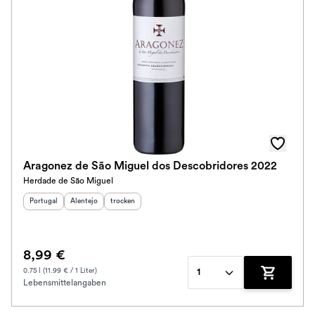
Aragonez de São Miguel dos Descobridores 2022
Herdade de São Miguel
Herkunftsland
Herkunftsregion
:
Geschmack
:
:
Portugal
Alentejo
trocken
8,99 €
0.75 l (11.99 € / 1 Liter)
1
Lebensmittelangaben
Zum Waren