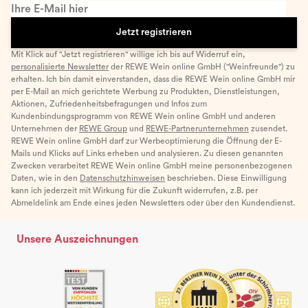
Ihre E-Mail hier
Jetzt registrieren
Mit Klick auf "Jetzt registrieren" willige ich bis auf Widerruf ein,
personalisierte Newsletter
der REWE Wein online GmbH ("Weinfreunde") zu
erhalten. Ich bin damit einverstanden, dass die REWE Wein online GmbH mir
per E-Mail an mich gerichtete Werbung zu Produkten, Dienstleistungen,
Aktionen, Zufriedenheitsbefragungen und Infos zum
Kundenbindungsprogramm von REWE Wein online GmbH und anderen
Unternehmen der
REWE Group
und
REWE-Partnerunternehmen
zusendet.
REWE Wein online GmbH darf zur Werbeoptimierung die Öffnung der E-
Mails und Klicks auf Links erheben und analysieren. Zu diesen genannten
Zwecken verarbeitet REWE Wein online GmbH meine personenbezogenen
Daten, wie in den
Datenschutzhinweisen
beschrieben. Diese Einwilligung
kann ich jederzeit mit Wirkung für die Zukunft widerrufen, z.B. per
Abmeldelink am Ende eines jeden Newsletters oder über den Kundendienst.
Unsere Auszeichnungen