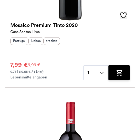
Mosaico Premium Tinto 2020
Casa Santos Lima
Herkunftsland
Herkunftsregion
:
Geschmack
:
:
Portugal
Lisboa
trocken
7,99 €
9,99 €
0.75 l (10.65 € / 1 Liter)
1
Lebensmittelangaben
Zum Waren