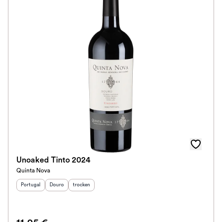
Unoaked Tinto 2024
Quinta Nova
Herkunftsland
Herkunftsregion
:
Geschmack
:
:
Portugal
Douro
trocken