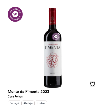
Monte da Pimenta 2023
Casa Relvas
Herkunftsland
Herkunftsregion
:
Geschmack
:
:
Portugal
Alentejo
trocken