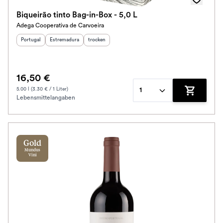
Biqueirão tinto Bag-in-Box - 5,0 L
Adega Cooperativa de Carvoeira
Herkunftsland
Herkunftsregion
:
:
Geschmack
:
Portugal
Estremadura
trocken
16,50 €
5.00 l (3.30 € / 1 Liter)
1
Lebensmittelangaben
Zum Waren
Gold
Mundus
Vini