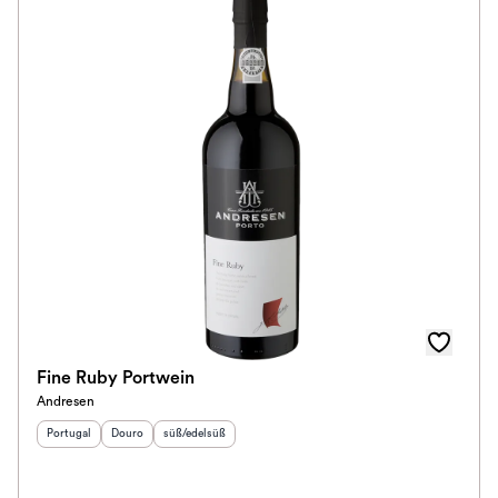
Fine Ruby Portwein
Andresen
Herkunftsland
Herkunftsregion
:
Geschmack
:
:
Portugal
Douro
süß/edelsüß