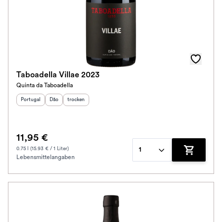
Taboadella Villae 2023
Quinta da Taboadella
Herkunftsland
Herkunftsregion
:
Geschmack
:
:
Portugal
Dão
trocken
11,95 €
0.75 l (15.93 € / 1 Liter)
1
Lebensmittelangaben
Zum Waren