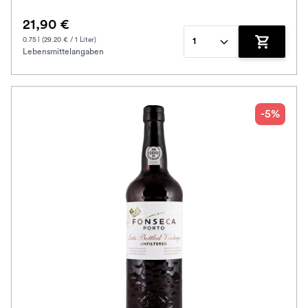
21,90 €
0.75 l (29.20 € / 1 Liter)
1
Lebensmittelangaben
Zum Waren
-5%