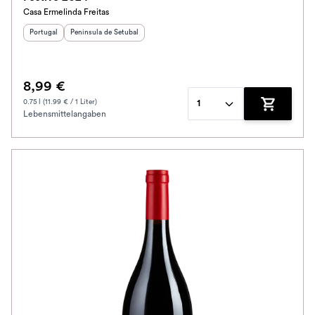
Casa Ermelinda Freitas
Herkunftsland
Herkunftsregion
:
:
Portugal
Peninsula de Setubal
8,99 €
0.75 l (11.99 € / 1 Liter)
1
Lebensmittelangaben
Zum Waren