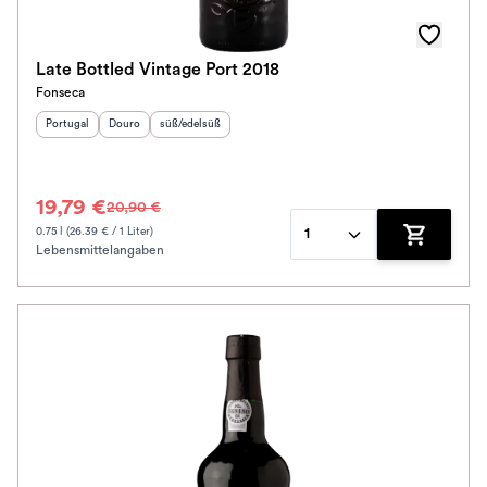
Late Bottled Vintage Port 2018
Fonseca
Herkunftsland
Herkunftsregion
:
Geschmack
:
:
Portugal
Douro
süß/edelsüß
19,79 €
20,90 €
0.75 l (26.39 € / 1 Liter)
1
Lebensmittelangaben
Zum Waren