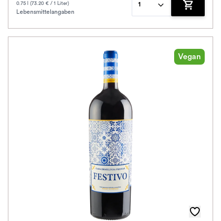
0.75 l (73.20 € / 1 Liter)
1
Lebensmittelangaben
Zum Waren
Vegan