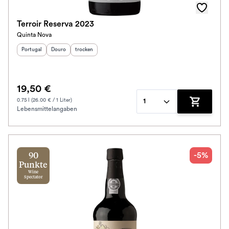
Terroir Reserva 2023
Quinta Nova
Herkunftsland
Herkunftsregion
:
Geschmack
:
:
Portugal
Douro
trocken
19,50 €
0.75 l (26.00 € / 1 Liter)
1
Lebensmittelangaben
Zum Waren
-5%
90
Punkte
Wine
Spectator