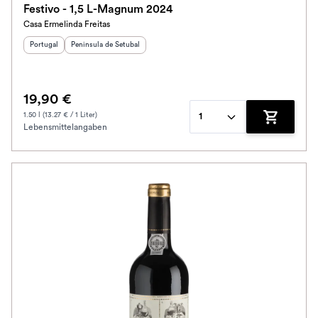
Festivo - 1,5 L-Magnum 2024
Casa Ermelinda Freitas
Herkunftsland
Herkunftsregion
:
:
Portugal
Peninsula de Setubal
19,90 €
1.50 l (13.27 € / 1 Liter)
1
Lebensmittelangaben
Zum Waren