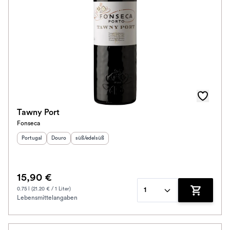
Tawny Port
Fonseca
Herkunftsland
Herkunftsregion
:
Geschmack
:
:
Portugal
Douro
süß/edelsüß
15,90 €
0.75 l (21.20 € / 1 Liter)
1
Lebensmittelangaben
Zum Waren