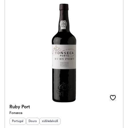
Ruby Port
Fonseca
Herkunftsland
Herkunftsregion
:
Geschmack
:
:
Portugal
Douro
süß/edelsüß