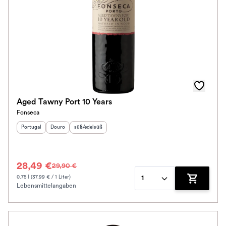
Aged Tawny Port 10 Years
Fonseca
Herkunftsland
Herkunftsregion
:
Geschmack
:
:
Portugal
Douro
süß/edelsüß
28,49 €
29,90 €
0.75 l (37.99 € / 1 Liter)
1
Lebensmittelangaben
Zum Waren