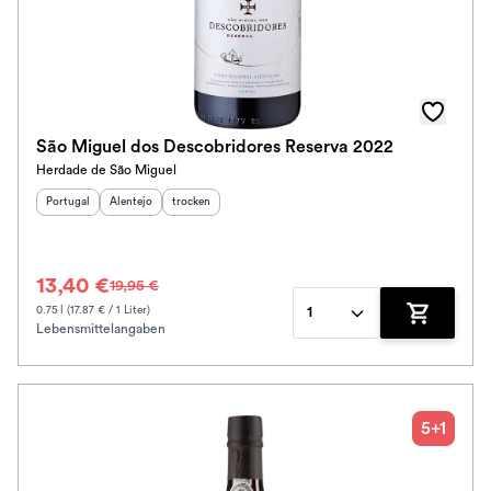
Awards
Farbe
Schmeckt zu
São Miguel dos Descobridores Reserva 2022
Herdade de São Miguel
Bio / Vegan
Herkunftsland
Herkunftsregion
:
Geschmack
:
:
Portugal
Alentejo
trocken
Schmeckt nach
13,40 €
19,95 €
Alkoholfrei
0.75 l (17.87 € / 1 Liter)
1
Lebensmittelangaben
Zum Waren
Jahrgang
Klassifikation
5+1
Ausbau