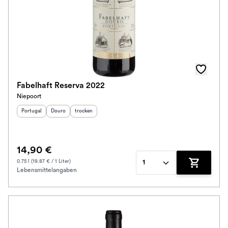
Fabelhaft Reserva 2022
Niepoort
Herkunftsland
Herkunftsregion
:
Geschmack
:
:
Portugal
Douro
trocken
14,90 €
0.75 l (19.87 € / 1 Liter)
1
Lebensmittelangaben
Zum Waren