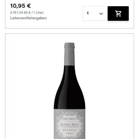
10,95 €
0.75 l (14.60 € / 1 Liter)
1
Lebensmittelangaben
Zum Waren