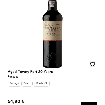
Aged Tawny Port 20 Years
Fonseca
Herkunftsland
Herkunftsregion
:
Geschmack
:
:
Portugal
Douro
süß/edelsüß
54,90 €