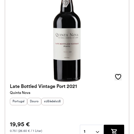
Im Rewe Handel erhältlich
Late Bottled Vintage Port 2021
Quinta Nova
Herkunftsland
Herkunftsregion
:
Geschmack
:
:
Portugal
Douro
süß/edelsüß
19,95 €
0.75 l (26.60 € / 1 Liter)
1