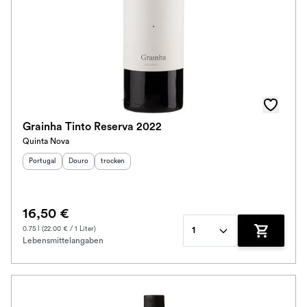
Grainha Tinto Reserva 2022
Quinta Nova
Herkunftsland
Herkunftsregion
:
Geschmack
:
:
Portugal
Douro
trocken
16,50 €
0.75 l (22.00 € / 1 Liter)
1
Lebensmittelangaben
Zum Waren