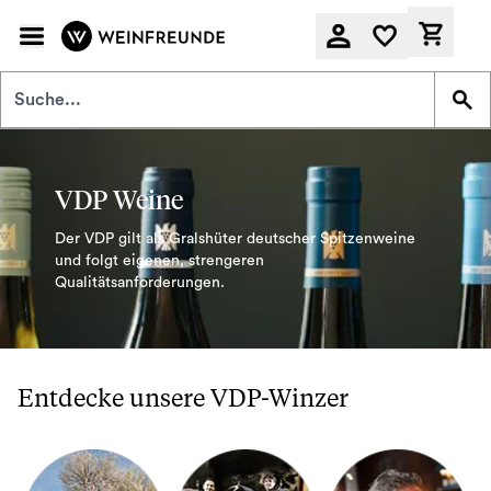
Zum Hauptinhalt springen
Derzeit
VDP Weine
Der VDP gilt als Gralshüter deutscher Spitzenweine
und folgt eigenen, strengeren
Qualitätsanforderungen.
Entdecke unsere VDP-Winzer