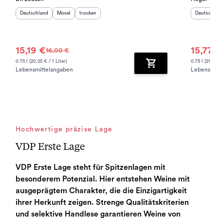
Herkunftsland
:
Herkunftsregion
Geschmack
:
:
Herkunfts
Deutschland
Mosel
trocken
Deutschl
15,19 €
15,77 
16,00 €
0.75 l (20.25 € / 1 Liter)
0.75 l (21.03
Lebensmittelangaben
Lebensmit
Zum Warenkorb hinz
Hochwertige präzise Lage
VDP Erste Lage
VDP Erste Lage steht für Spitzenlagen mit
besonderem Potenzial. Hier entstehen Weine mit
ausgeprägtem Charakter, die die Einzigartigkeit
ihrer Herkunft zeigen. Strenge Qualitätskriterien
und selektive Handlese garantieren Weine von