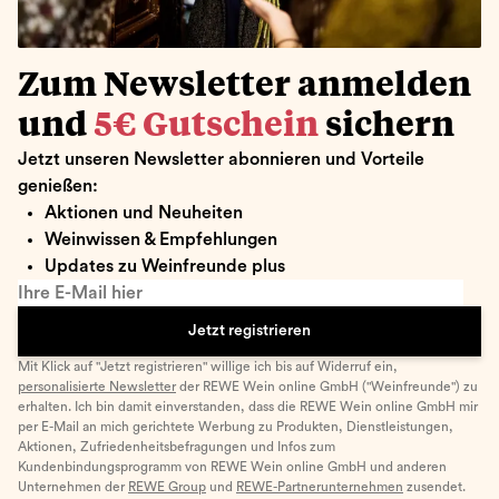
Zum Newsletter anmelden
und
5€ Gutschein
sichern
Jetzt unseren Newsletter abonnieren und Vorteile
genießen:
Aktionen und Neuheiten
Weinwissen & Empfehlungen
Updates zu Weinfreunde plus
Ihre E-Mail hier
Jetzt registrieren
Mit Klick auf "Jetzt registrieren" willige ich bis auf Widerruf ein,
personalisierte Newsletter
der REWE Wein online GmbH ("Weinfreunde") zu
erhalten. Ich bin damit einverstanden, dass die REWE Wein online GmbH mir
per E-Mail an mich gerichtete Werbung zu Produkten, Dienstleistungen,
Aktionen, Zufriedenheitsbefragungen und Infos zum
Kundenbindungsprogramm von REWE Wein online GmbH und anderen
Unternehmen der
REWE Group
und
REWE-Partnerunternehmen
zusendet.