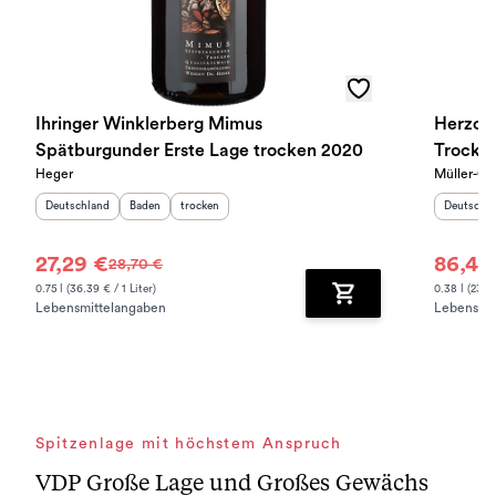
Ihringer Winklerberg Mimus
Herzog 
Spätburgunder Erste Lage trocken 2020
Trocken
Heger
Müller-Cat
Herkunftsland
:
Herkunftsregion
Geschmack
:
:
Herkunfts
Deutschland
Baden
trocken
Deutschl
27,29 €
86,40
28,70 €
0.75 l (36.39 € / 1 Liter)
0.38 l (230.4
Lebensmittelangaben
Lebensmit
Zum Warenkorb hinz
Spitzenlage mit höchstem Anspruch
VDP Große Lage und Großes Gewächs