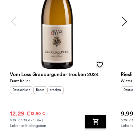
Vom Löss Grauburgunder trocken 2024
Franz Keller
Winter
Herkunftsland
:
Herkunftsregion
Geschmack
:
:
Herkunfts
Deutschland
Baden
trocken
Deutschl
12,29 €
9,99 
12,90 €
0.75 l (16.39 € / 1 Liter)
0.75 l (13.32
Lebensmittelangaben
Lebensmit
Zum Warenkorb hinz