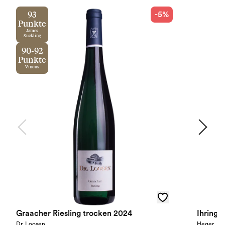
-5%
93
Punkte
James
Suckling
90-92
Punkte
Vinous
Graacher Riesling trocken 2024
Dr. Loosen
Heger