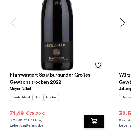
Pfarrwingert Spätburgunder Großes
Würzbur
Gewächs trocken 2022
Gewäch
Meyer-Näkel
Juliusspita
Herkunftsland
:
Herkunftsregion
Geschmack
:
:
Herkunfts
Deutschland
Ahr
trocken
Deutschl
71,49 €
32,50
75,00 €
0.75 l (95.32 € / 1 Liter)
0.75 l (43.33
Lebensmittelangaben
Lebensmit
Zum Warenkorb hinz