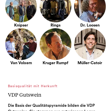
Knipser
Rings
Dr. Loosen
Van Volxem
Kruger Rumpf
Müller-Catoir
Basisqualität mit Herkunft
VDP Gutswein
Die Basis der Qualitätspyramide bilden die VDP