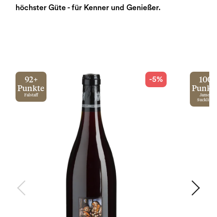
höchster Güte - für Kenner und Genießer.
-5%
92+
100
Punkte
Punkt
Falstaff
James
Suckling