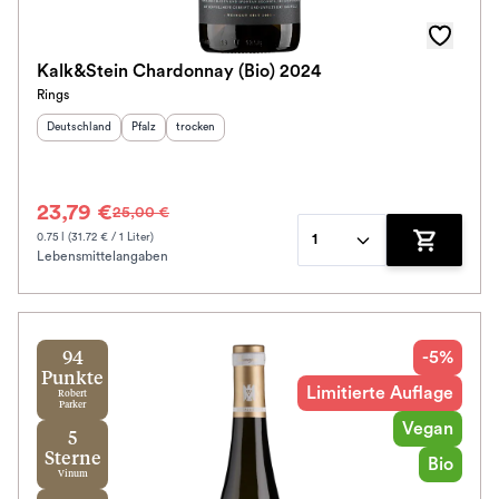
Kalk&Stein Chardonnay (Bio) 2024
Rings
Herkunftsland
:
Herkunftsregion
Geschmack
:
:
Deutschland
Pfalz
trocken
23,79 €
25,00 €
0.75 l (31.72 € / 1 Liter)
1
Lebensmittelangaben
Zum Waren
-5%
94
Punkte
Limitierte Auflage
Robert
Parker
Vegan
5
Sterne
Bio
Vinum