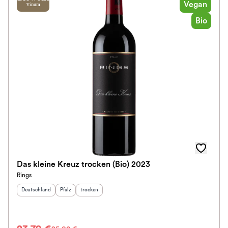
Vegan
Vinum
Bio
Das kleine Kreuz trocken (Bio) 2023
Rings
Herkunftsland
:
Herkunftsregion
Geschmack
:
:
Deutschland
Pfalz
trocken