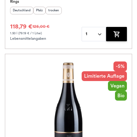
Rings
Herkunftsland
:
Herkunftsregion
Geschmack
:
:
Deutschland
Pfalz
trocken
118,79 €
125,00 €
1.50 l (79.19 € / 1 Liter)
1
Lebensmittelangaben
Zum Waren
-5%
Limitierte Auflage
Vegan
Bio