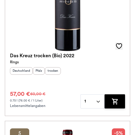
Das Kreuz trocken (Bio) 2022
Rings
Herkunftsland
:
Herkunftsregion
Geschmack
:
:
Deutschland
Pfalz
trocken
57,00 €
60,00 €
0.75 l (76.00 € / 1 Liter)
1
Lebensmittelangaben
Zum Waren
-5%
5