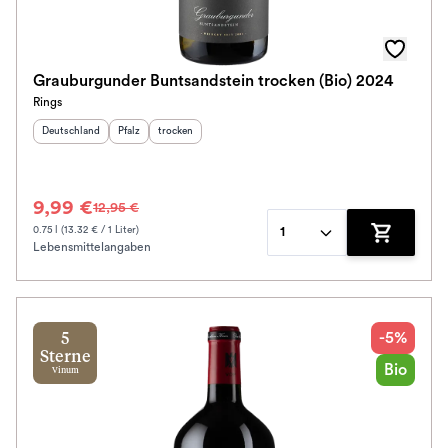
Grauburgunder Buntsandstein trocken (Bio) 2024
Rings
Herkunftsland
:
Herkunftsregion
Geschmack
:
:
Deutschland
Pfalz
trocken
9,99 €
12,95 €
0.75 l (13.32 € / 1 Liter)
1
Lebensmittelangaben
Zum Waren
-5%
5
Sterne
Bio
Vinum