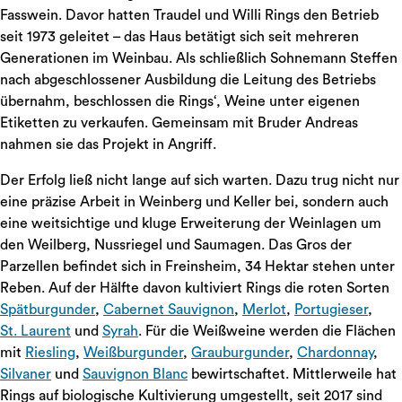
Fasswein. Davor hatten Traudel und Willi Rings den Betrieb
seit 1973 geleitet – das Haus betätigt sich seit mehreren
Generationen im Weinbau. Als schließlich Sohnemann Steffen
nach abgeschlossener Ausbildung die Leitung des Betriebs
übernahm, beschlossen die Rings‘, Weine unter eigenen
Etiketten zu verkaufen. Gemeinsam mit Bruder Andreas
nahmen sie das Projekt in Angriff.
Der Erfolg ließ nicht lange auf sich warten. Dazu trug nicht nur
eine präzise Arbeit in Weinberg und Keller bei, sondern auch
eine weitsichtige und kluge Erweiterung der Weinlagen um
den Weilberg, Nussriegel und Saumagen. Das Gros der
Parzellen befindet sich in Freinsheim, 34 Hektar stehen unter
Reben. Auf der Hälfte davon kultiviert Rings die roten Sorten
Spätburgunder
,
Cabernet Sauvignon
,
Merlot
,
Portugieser
,
St. Laurent
und
Syrah
. Für die Weißweine werden die Flächen
mit
Riesling
,
Weißburgunder
,
Grauburgunder
,
Chardonnay
,
Silvaner
und
Sauvignon Blanc
bewirtschaftet. Mittlerweile hat
Rings auf biologische Kultivierung umgestellt, seit 2017 sind