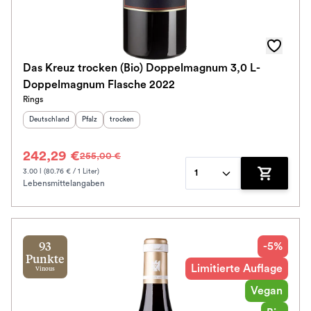
Das Kreuz trocken (Bio) Doppelmagnum 3,0 L-
Doppelmagnum Flasche 2022
Rings
Herkunftsland
:
Herkunftsregion
Geschmack
:
:
Deutschland
Pfalz
trocken
242,29 €
255,00 €
3.00 l (80.76 € / 1 Liter)
1
Lebensmittelangaben
Zum Waren
-5%
93
Punkte
Limitierte Auflage
Vinous
Vegan