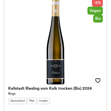
-5%
Vegan
Bio
Kallstadt Riesling vom Kalk trocken (Bio) 2024
Rings
Herkunftsland
:
Herkunftsregion
Geschmack
:
:
Deutschland
Pfalz
trocken