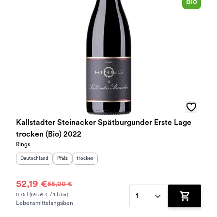
Bio
Kallstadter Steinacker Spätburgunder Erste Lage
trocken (Bio) 2022
Rings
Herkunftsland
:
Herkunftsregion
Geschmack
:
:
Deutschland
Pfalz
trocken
52,19 €
55,00 €
0.75 l (69.59 € / 1 Liter)
1
Lebensmittelangaben
Zum Waren