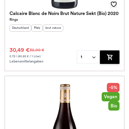
Calcaire Blanc de Noirs Brut Nature Sekt (Bio) 2020
Rings
Herkunftsland
:
Herkunftsregion
Geschmack
:
:
Deutschland
Pfalz
brut nature
30,49 €
32,00 €
0.75 l (40.65 € / 1 Liter)
1
Lebensmittelangaben
Zum Waren
-5%
Vegan
Bio