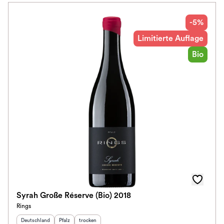
-5%
Limitierte Auflage
Bio
Syrah Große Réserve (Bio) 2018
Rings
Herkunftsland
:
Herkunftsregion
Geschmack
:
:
Deutschland
Pfalz
trocken