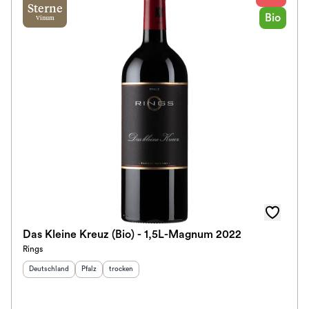
Sterne
Bio
Vinum
Das Kleine Kreuz (Bio) - 1,5L-Magnum 2022
Rings
Herkunftsland
:
Herkunftsregion
Geschmack
:
:
Deutschland
Pfalz
trocken