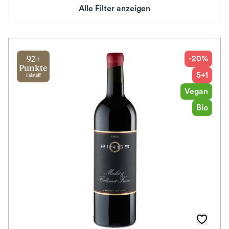
Alle Filter anzeigen
Preis
Herkunftsland
-20%
92+
Punkte
5+1
Falstaff
Rebsorte
Vegan
Geschmack
Bio
Herkunftsregion
Auszeichnungen
Awards
Farbe
Schmeckt zu