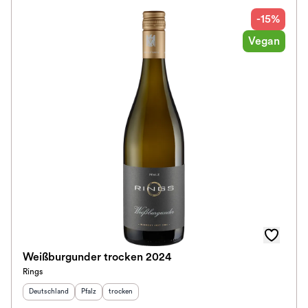
-15%
Vegan
Weißburgunder trocken 2024
Rings
Herkunftsland
:
Herkunftsregion
Geschmack
:
:
Deutschland
Pfalz
trocken