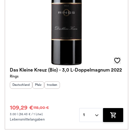
Das Kleine Kreuz (Bio) - 3,0 L-Doppelmagnum 2022
Rings
Herkunftsland
:
Herkunftsregion
Geschmack
:
:
Deutschland
Pfalz
trocken
109,29 €
115,00 €
3.00 l (36.43 € / 1 Liter)
1
Lebensmittelangaben
Zum Waren