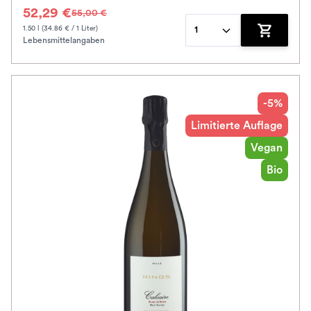
52,29 €
55,00 €
1.50 l (34.86 € / 1 Liter)
1
Lebensmittelangaben
Zum Waren
-5%
Limitierte Auflage
Vegan
Bio