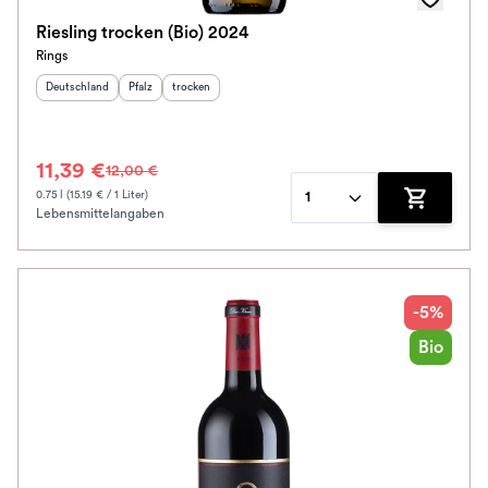
Riesling trocken (Bio) 2024
Rings
Herkunftsland
:
Herkunftsregion
Geschmack
:
:
Deutschland
Pfalz
trocken
11,39 €
12,00 €
0.75 l (15.19 € / 1 Liter)
1
Lebensmittelangaben
Zum Waren
-5%
Bio