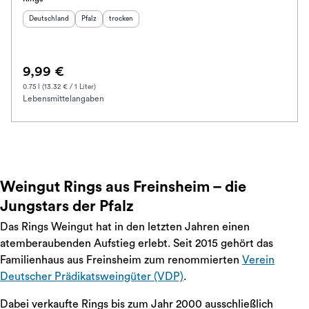
Herkunftsland
:
Herkunftsregion
Geschmack
:
:
Deutschland
Pfalz
trocken
9,99 €
0.75 l (13.32 € / 1 Liter)
Lebensmittelangaben
Weingut Rings aus Freinsheim – die
Jungstars der Pfalz
Das Rings Weingut hat in den letzten Jahren einen
atemberaubenden Aufstieg erlebt. Seit 2015 gehört das
Familienhaus aus Freinsheim zum renommierten
Verein
Deutscher Prädikatsweingüter (VDP)
.
Dabei verkaufte Rings bis zum Jahr 2000 ausschließlich