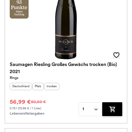
93
Punkte
James
Suckling
Saumagen Riesling Großes Gewächs trocken (Bio)
2021
Rings
Herkunftsland
:
Herkunftsregion
Geschmack
:
:
Deutschland
Pfalz
trocken
56,99 €
60,00 €
0.75 l (75.99 € / 1 Liter)
1
Lebensmittelangaben
Zum Waren