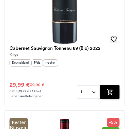
Cabernet Sauvignon Tonneau 89 (Bio) 2022
Rings
Herkunftsland
:
Herkunftsregion
Geschmack
:
:
Deutschland
Pfalz
trocken
29,99 €
39,00 €
0.75 l (39.99 € / 1 Liter)
1
Lebensmittelangaben
Zum Waren
-5%
Bester
Biowein