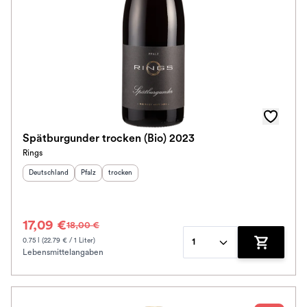
Spätburgunder trocken (Bio) 2023
Rings
Herkunftsland
:
Herkunftsregion
Geschmack
:
:
Deutschland
Pfalz
trocken
17,09 €
18,00 €
0.75 l (22.79 € / 1 Liter)
1
Lebensmittelangaben
Zum Waren