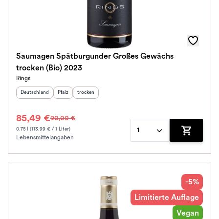
Saumagen Spätburgunder Großes Gewächs
trocken (Bio) 2023
Rings
Herkunftsland
:
Herkunftsregion
Geschmack
:
:
Deutschland
Pfalz
trocken
85,49 €
90,00 €
0.75 l (113.99 € / 1 Liter)
1
Lebensmittelangaben
Zum Waren
-5%
Limitierte Auflage
Vegan