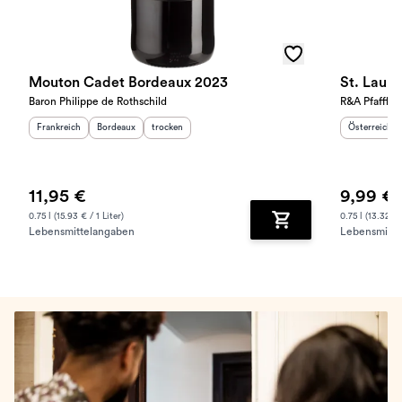
Mouton Cadet Bordeaux 2023
St. Laur
Baron Philippe de Rothschild
R&A Pfaffl
Herkunftsland
:
Herkunftsregion
Geschmack
:
:
Herkunftslan
Frankreich
Bordeaux
trocken
Österreich
11,95 €
9,99 €
0.75 l (15.93 € / 1 Liter)
0.75 l (13.32 € /
Lebensmittelangaben
Lebensmitte
Zum Warenkorb hinz