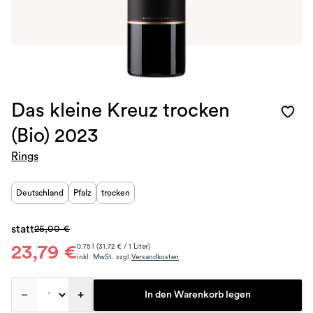
Das kleine Kreuz trocken
(Bio) 2023
Rings
Deutschland
Pfalz
trocken
statt
25,00 €
23,79 €
0.75 l (31.72 € / 1 Liter)
inkl. MwSt. zzgl.
Versandkosten
–
+
In den Warenkorb legen