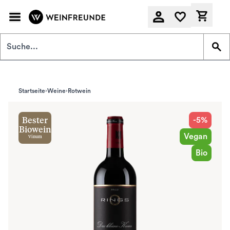
Zum Hauptinhalt springen
Derzeit
Startseite
Weine
Rotwein
-5%
Bester
Biowein
Vegan
Vinum
Bio