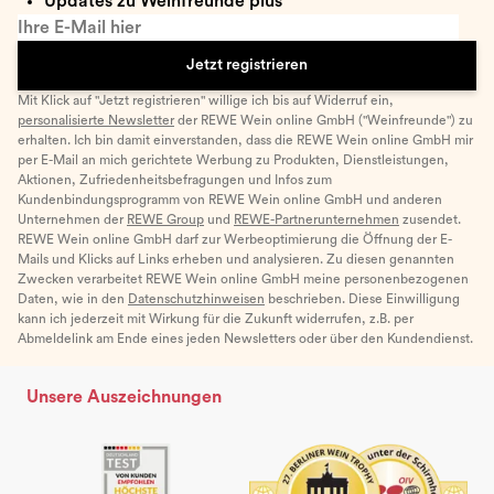
Updates zu Weinfreunde plus
Ihre E-Mail hier
Jetzt registrieren
Mit Klick auf "Jetzt registrieren" willige ich bis auf Widerruf ein,
personalisierte Newsletter
der REWE Wein online GmbH ("Weinfreunde") zu
erhalten. Ich bin damit einverstanden, dass die REWE Wein online GmbH mir
per E-Mail an mich gerichtete Werbung zu Produkten, Dienstleistungen,
Aktionen, Zufriedenheitsbefragungen und Infos zum
Kundenbindungsprogramm von REWE Wein online GmbH und anderen
Unternehmen der
REWE Group
und
REWE-Partnerunternehmen
zusendet.
REWE Wein online GmbH darf zur Werbeoptimierung die Öffnung der E-
Mails und Klicks auf Links erheben und analysieren. Zu diesen genannten
Zwecken verarbeitet REWE Wein online GmbH meine personenbezogenen
Daten, wie in den
Datenschutzhinweisen
beschrieben. Diese Einwilligung
kann ich jederzeit mit Wirkung für die Zukunft widerrufen, z.B. per
Abmeldelink am Ende eines jeden Newsletters oder über den Kundendienst.
Unsere Auszeichnungen