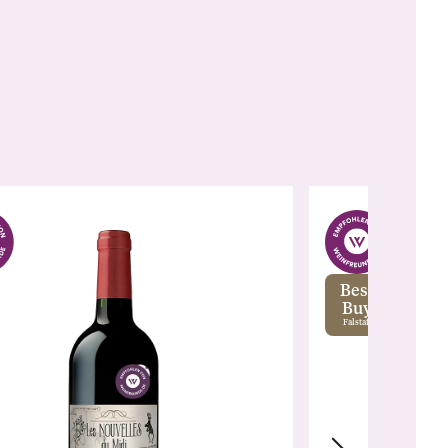
Best
Buy
Falstaff