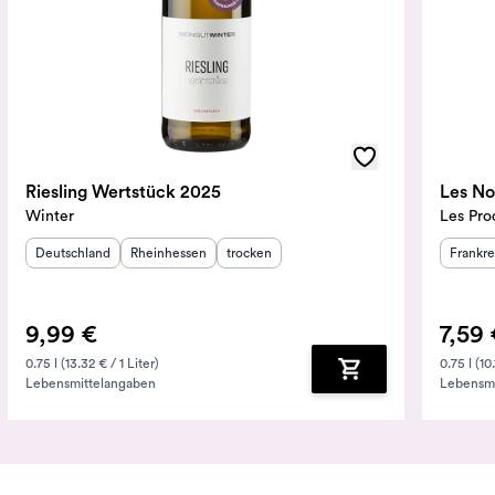
Riesling Wertstück 2025
Les No
Winter
Les Pro
Herkunftsland
:
Herkunftsregion
Geschmack
:
:
Herkunf
Deutschland
Rheinhessen
trocken
Frankre
9,99 €
7,59 
0.75 l (13.32 € / 1 Liter)
0.75 l (10.
Lebensmittelangaben
Lebensmi
nkorb hinzufügen
Zum Warenkorb hin