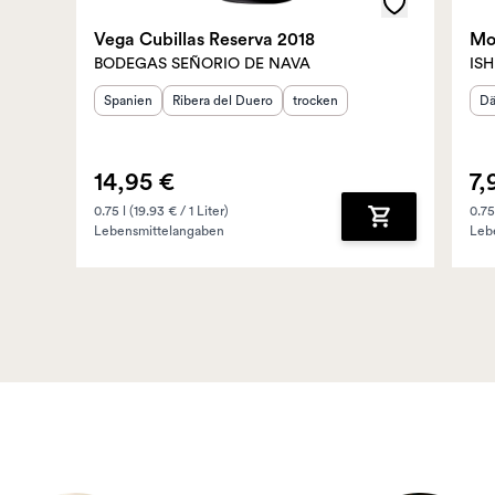
Vega Cubillas Reserva 2018
Moj
BODEGAS SEÑORIO DE NAVA
ISH
Herkunftsland
Herkunftsregion
:
:
Geschmack
:
He
Spanien
Ribera del Duero
trocken
Dä
14,95 €
7,
0.75 l (19.93 € / 1 Liter)
0.75
Lebensmittelangaben
Leb
Zum Warenkorb 