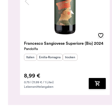
Francesco Sangiovese Superiore (Bio) 2024
Pandolfa
Herkunftsland
Herkunftsregion
:
:
Geschmack
:
Italien
Emilia-Romagna
trocken
8,99 €
0.75 l (11.99 € / 1 Liter)
Lebensmittelangaben
Zum Ware