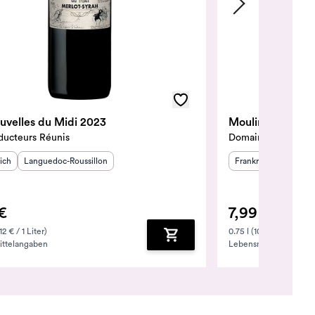
uvelles du Midi 2023
Moulin Saint-Je
ducteurs Réunis
Domaine Moulin Sa
tsland
Herkunftsregion
:
:
Herkunftsland
Herkun
:
ich
Languedoc-Roussillon
Frankreich
Langue
€
7,99 €
12 € / 1 Liter)
0.75 l (10.65 € / 1 Liter)
ttelangaben
Lebensmittelangaben
zufügen
Zum Warenkorb hinzufügen