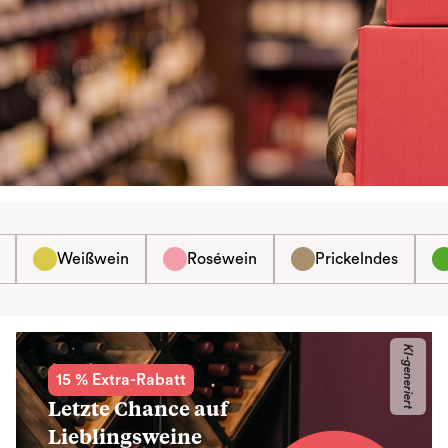
Weißwein
Roséwein
Prickelndes
KI-generiert
15 % Extra-Rabatt
Letzte Chance auf
Lieblingsweine