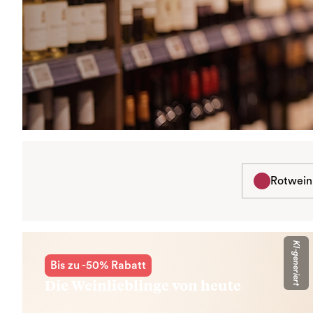
Rotwein
KI-generiert
Bis zu -50% Rabatt
Die Weinlieblinge von heute