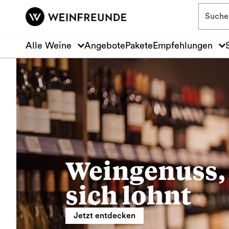
Zum Hauptinhalt springen
Alle Weine
Angebote
Pakete
Empfehlungen
Weingenuss,
sich lohnt
Jetzt entdecken