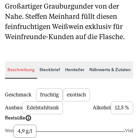
Großartiger Grauburgunder von der
Nahe. Steffen Meinhard füllt diesen
feinfruchtigen Weißwein exklusiv für
Weinfreunde-Kunden auf die Flasche.
Beschreibung
Steckbrief
Hersteller
Nährwerte & Zutaten
Beschreibung
Geschmack
fruchtig
exotisch
Ausbau
Edelstahltank
Alkohol
12,5 %
Restsüße
4,9 g/l
Wenig
Viel