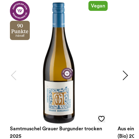
Vegan
90
Punkte
Falstaff
Samtmuschel Grauer Burgunder trocken
Aus eine
2025
(Bio) 202