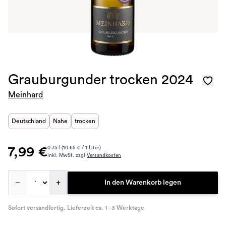
Grauburgunder trocken 2024
Meinhard
Deutschland
Nahe
trocken
7,99 €
0.75 l (10.65 € / 1 Liter)
inkl. MwSt. zzgl.
Versandkosten
–
+
In den Warenkorb legen
Sofort versandfertig. Lieferzeit ca. 1 - 3 Werktage