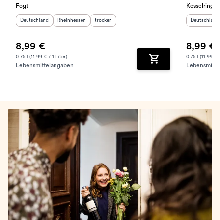
Fogt
Kesselring
Herkunftsland
:
Herkunftsregion
:
Geschmack
:
Herkunftslan
Deutschland
Rheinhessen
trocken
Deutschland
8,99 €
8,99 €
0.75 l (11.99 € / 1 Liter)
0.75 l (11.99 € /
Lebensmittelangaben
Lebensmitte
Zum Warenkorb hinz