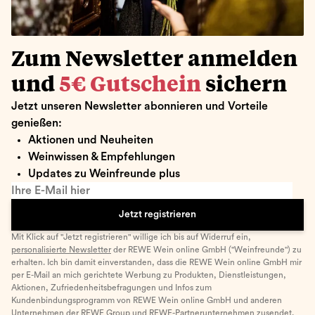
Zum Newsletter anmelden
und
5€ Gutschein
sichern
Jetzt unseren Newsletter abonnieren und Vorteile
genießen:
Aktionen und Neuheiten
Weinwissen & Empfehlungen
Updates zu Weinfreunde plus
Ihre E-Mail hier
Jetzt registrieren
Mit Klick auf "Jetzt registrieren" willige ich bis auf Widerruf ein,
personalisierte Newsletter
der REWE Wein online GmbH ("Weinfreunde") zu
erhalten. Ich bin damit einverstanden, dass die REWE Wein online GmbH mir
per E-Mail an mich gerichtete Werbung zu Produkten, Dienstleistungen,
Aktionen, Zufriedenheitsbefragungen und Infos zum
Kundenbindungsprogramm von REWE Wein online GmbH und anderen
Unternehmen der
REWE Group
und
REWE-Partnerunternehmen
zusendet.