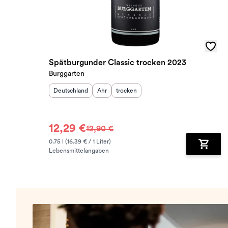
Spätburgunder Classic trocken 2023
Burggarten
Herkunftsland
:
Herkunftsregion
Geschmack
:
:
Deutschland
Ahr
trocken
12,29 €
12,90 €
0.75 l (16.39 € / 1 Liter)
Lebensmittelangaben
Zum Wa