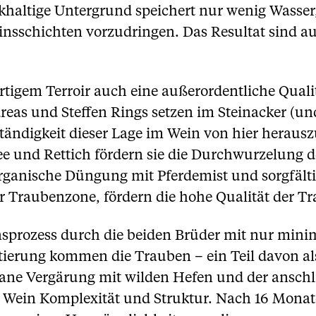
lkhaltige Untergrund speichert nur wenig Wasser
einsschichten vorzudringen. Das Resultat sind 
tigem Terroir auch eine außerordentliche Qualit
as und Steffen Rings setzen im Steinacker (un
ändigkeit dieser Lage im Wein von hier herausz
 und Rettich fördern sie die Durchwurzelung d
Organische Düngung mit Pferdemist und sorgfält
er Traubenzone, fördern die hohe Qualität der Tr
ionsprozess durch die beiden Brüder mit nur mini
tierung kommen die Trauben – ein Teil davon als
tane Vergärung mit wilden Hefen und der ansch
 Wein Komplexität und Struktur. Nach 16 Monat