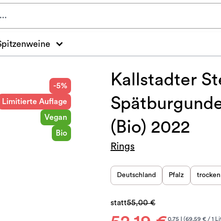
Spitzenweine
Kallstadter S
-5%
Spätburgunde
Limitierte Auflage
Vegan
(Bio) 2022
Bio
Rings
Deutschland
Pfalz
trocken
statt
55,00 €
0.75 l (69.59 € / 1 Li