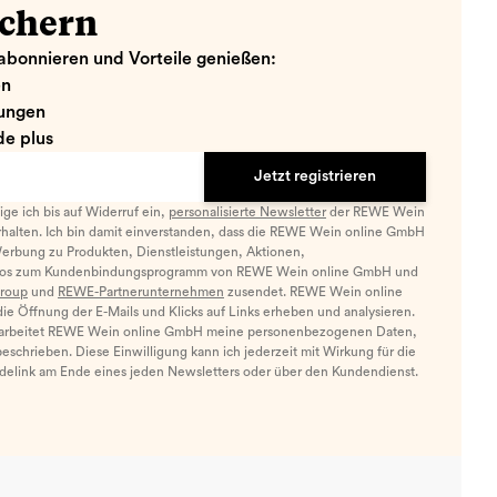
ichern
abonnieren und Vorteile genießen:
en
ungen
e plus
Jetzt registrieren
llige ich bis auf Widerruf ein,
personalisierte Newsletter
der REWE Wein
halten. Ich bin damit einverstanden, dass die REWE Wein online GmbH
Werbung zu Produkten, Dienstleistungen, Aktionen,
nfos zum Kundenbindungsprogramm von REWE Wein online GmbH und
roup
und
REWE-Partnerunternehmen
zusendet. REWE Wein online
e Öffnung der E-Mails und Klicks auf Links erheben und analysieren.
arbeitet REWE Wein online GmbH meine personenbezogenen Daten,
eschrieben. Diese Einwilligung kann ich jederzeit mit Wirkung für die
ldelink am Ende eines jeden Newsletters oder über den Kundendienst.