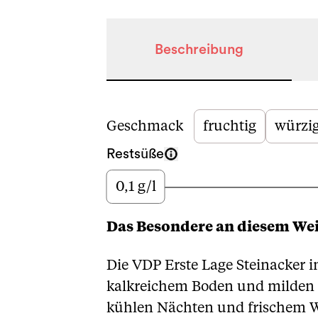
Beschreibung
Beschreibung
Geschmack
fruchtig
würzi
Restsüße
0,1 g/l
Wenig
Das Besondere an diesem We
Die VDP Erste Lage Steinacker i
kalkreichem Boden und milden 
kühlen Nächten und frischem W