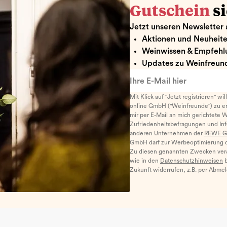
Gutschein
s
Jetzt unseren Newsletter 
Aktionen und Neuheit
Weinwissen & Empfehl
Updates zu Weinfreund
Ihre E-Mail hier
Mit Klick auf "Jetzt registrieren" wi
online GmbH ("Weinfreunde") zu er
mir per E-Mail an mich gerichtete 
Zufriedenheitsbefragungen und I
anderen Unternehmen der
REWE G
GmbH darf zur Werbeoptimierung di
Zu diesen genannten Zwecken ver
wie in den
Datenschutzhinweisen
b
Zukunft widerrufen, z.B. per Abme