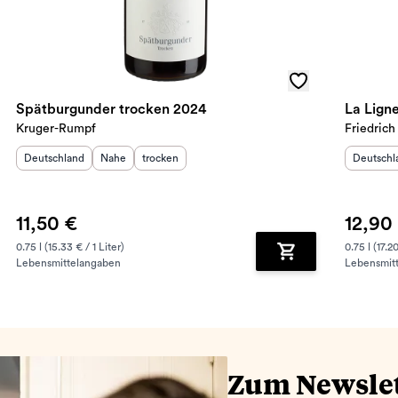
Spätburgunder trocken 2024
La Lign
Kruger-Rumpf
Friedrich
Herkunftsland
:
Herkunftsregion
Geschmack
:
:
Herkunft
Deutschland
Nahe
trocken
Deutschl
11,50 €
12,90
0.75 l (15.33 € / 1 Liter)
0.75 l (17.20
Lebensmittelangaben
Lebensmit
renkorb hinzufügen
Zum Warenkorb hin
Zum Newsle