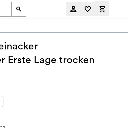
Derzeit befi
teinacker
r Erste Lage trocken
ter)