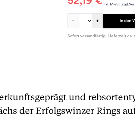
52,19 €
inkl. MwSt. zzgl.
Ver
–
+
In den 
Sofort versandfertig. Lieferzeit ca. 
herkunftsgeprägt und rebsortent
ächs der Erfolgswinzer Rings au