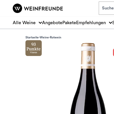
Zum Hauptinhalt springen
Alle Weine
Angebote
Pakete
Empfehlungen
Startseite
Weine
Rotwein
93
Punkte
Vinous