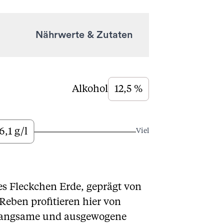
Nährwerte & Zutaten
Alkohol
12,5 %
6,1 g/l
Viel
es Fleckchen Erde, geprägt von
eben profitieren hier von
 langsame und ausgewogene