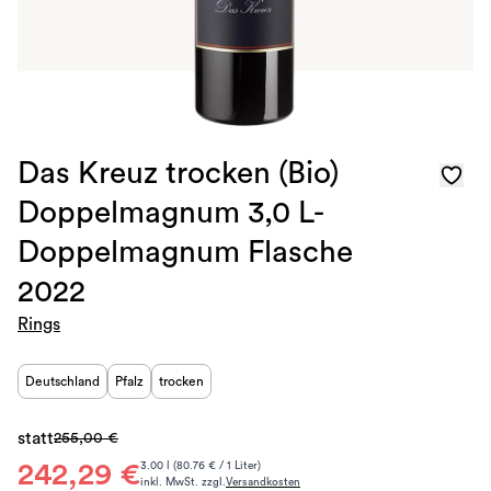
Das Kreuz trocken (Bio)
Doppelmagnum 3,0 L-
Doppelmagnum Flasche
2022
Rings
Deutschland
Pfalz
trocken
statt
255,00 €
242,29 €
3.00 l (80.76 € / 1 Liter)
inkl. MwSt. zzgl.
Versandkosten