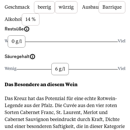
Beschreibung
Geschmack
beerig
würzig
Ausbau
Barrique
Alkohol
14 %
Restsüße
0 g/l
Wenig
Viel
Säuregehalt
6 g/l
Wenig
Viel
Das Besondere an diesem Wein
Das Kreuz hat das Potenzial für eine echte Rotwein-
Legende aus der Pfalz. Die Cuvée aus den vier roten
Sorten Cabernet Franc, St. Laurent, Merlot und
Cabernet Sauvignon beeindruckt durch Kraft, Dichte
und einer besonderen Saftigkeit, die in dieser Kategorie