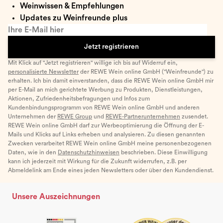
Weinwissen & Empfehlungen
Updates zu Weinfreunde plus
Ihre E-Mail hier
Jetzt registrieren
Mit Klick auf "Jetzt registrieren" willige ich bis auf Widerruf ein,
personalisierte Newsletter
der REWE Wein online GmbH ("Weinfreunde") zu
erhalten. Ich bin damit einverstanden, dass die REWE Wein online GmbH mir
per E-Mail an mich gerichtete Werbung zu Produkten, Dienstleistungen,
Aktionen, Zufriedenheitsbefragungen und Infos zum
Kundenbindungsprogramm von REWE Wein online GmbH und anderen
Unternehmen der
REWE Group
und
REWE-Partnerunternehmen
zusendet.
REWE Wein online GmbH darf zur Werbeoptimierung die Öffnung der E-
Mails und Klicks auf Links erheben und analysieren. Zu diesen genannten
Zwecken verarbeitet REWE Wein online GmbH meine personenbezogenen
Daten, wie in den
Datenschutzhinweisen
beschrieben. Diese Einwilligung
kann ich jederzeit mit Wirkung für die Zukunft widerrufen, z.B. per
Abmeldelink am Ende eines jeden Newsletters oder über den Kundendienst.
Unsere Auszeichnungen