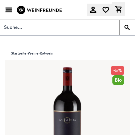
Zum Hauptinhalt springen
Derzeit
Startseite
Weine
Rotwein
-5%
Bio