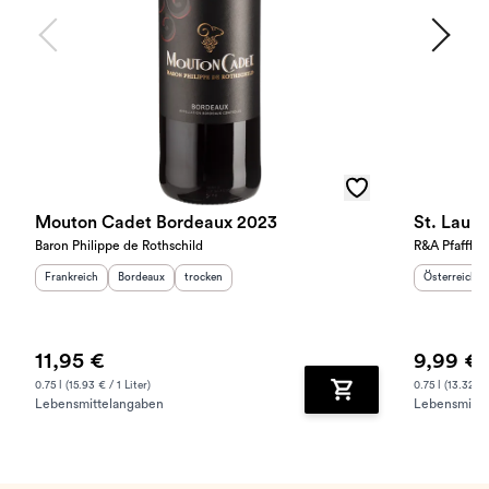
Mouton Cadet Bordeaux 2023
St. Laur
Baron Philippe de Rothschild
R&A Pfaffl
Herkunftsland
:
Herkunftsregion
Geschmack
:
:
Herkunftslan
Frankreich
Bordeaux
trocken
Österreich
11,95 €
9,99 €
0.75 l (15.93 € / 1 Liter)
0.75 l (13.32 € /
Lebensmittelangaben
Lebensmitte
Zum Warenkorb hinz