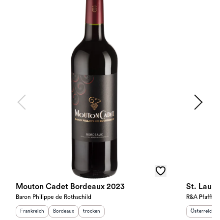
Mouton Cadet Bordeaux 2023
St. Laur
Baron Philippe de Rothschild
R&A Pfaffl
Herkunftsland
:
Herkunftsregion
Geschmack
:
:
Herkunftslan
Frankreich
Bordeaux
trocken
Österreich