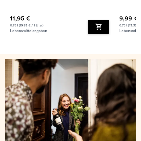
11,95 €
9,99 €
0.75 l (15.93 € / 1 Liter)
0.75 l (13.32 € /
Lebensmittelangaben
Lebensmitte
Zum Warenkorb hinz