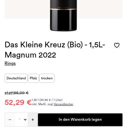
Das Kleine Kreuz (Bio) - 1,5L-
Magnum 2022
Rings
Deutschland
Pfalz
trocken
statt
55,00 €
52,29 €
1.50 l (34.86 € / 1 Liter)
inkl. MwSt. zzgl.
Versandkosten
–
+
In den Warenkorb legen