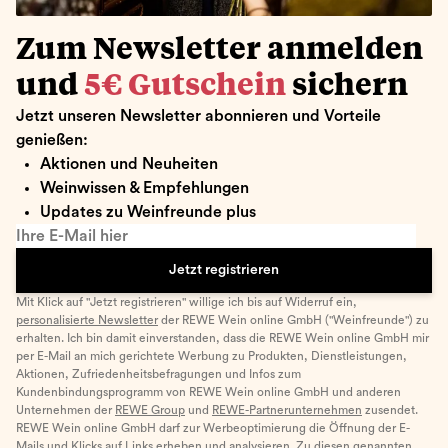
Zum Newsletter anmelden
und
5€ Gutschein
sichern
Jetzt unseren Newsletter abonnieren und Vorteile
genießen:
Aktionen und Neuheiten
Weinwissen & Empfehlungen
Updates zu Weinfreunde plus
Ihre E-Mail hier
Jetzt registrieren
Mit Klick auf "Jetzt registrieren" willige ich bis auf Widerruf ein,
personalisierte Newsletter
der REWE Wein online GmbH ("Weinfreunde") zu
erhalten. Ich bin damit einverstanden, dass die REWE Wein online GmbH mir
per E-Mail an mich gerichtete Werbung zu Produkten, Dienstleistungen,
Aktionen, Zufriedenheitsbefragungen und Infos zum
Kundenbindungsprogramm von REWE Wein online GmbH und anderen
Unternehmen der
REWE Group
und
REWE-Partnerunternehmen
zusendet.
REWE Wein online GmbH darf zur Werbeoptimierung die Öffnung der E-
Mails und Klicks auf Links erheben und analysieren. Zu diesen genannten