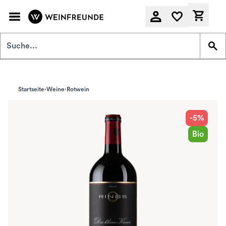
Zum Hauptinhalt springen
Derzeit
Startseite
Weine
Rotwein
-5%
Bio