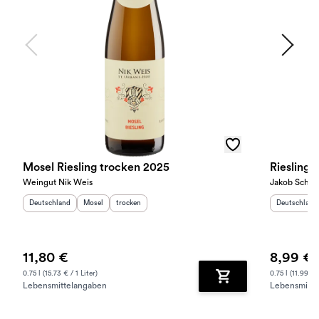
Mosel Riesling trocken 2025
Riesling 
Weingut Nik Weis
Jakob Schne
Herkunftsland
:
Herkunftsregion
Geschmack
:
:
Herkunftslan
Deutschland
Mosel
trocken
Deutschland
11,80 €
8,99 €
0.75 l (15.73 € / 1 Liter)
0.75 l (11.99 € /
Lebensmittelangaben
Lebensmitte
Zum Warenkorb hinz