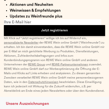
Aktionen und Neuheiten
Weinwissen & Empfehlungen
Updates zu Weinfreunde plus
Ihre E-Mail hier
Jetzt registrieren
Mit Klick auf "Jetzt registrieren" willige ich bis auf Widerruf ein,
personalisierte Newsletter
der REWE Wein online GmbH ("Weinfreunde") zu
erhalten. Ich bin damit einverstanden, dass die REWE Wein online GmbH mir
per E-Mail an mich gerichtete Werbung zu Produkten, Dienstleistungen,
Aktionen, Zufriedenheitsbefragungen und Infos zum
Kundenbindungsprogramm von REWE Wein online GmbH und anderen
Unternehmen der
REWE Group
und
REWE-Partnerunternehmen
zusendet.
REWE Wein online GmbH darf zur Werbeoptimierung die Öffnung der E-
Mails und Klicks auf Links erheben und analysieren. Zu diesen genannten
Zwecken verarbeitet REWE Wein online GmbH meine personenbezogenen
Daten, wie in den
Datenschutzhinweisen
beschrieben. Diese Einwilligung
kann ich jederzeit mit Wirkung für die Zukunft widerrufen, z.B. per
Abmeldelink am Ende eines jeden Newsletters oder über den Kundendienst.
Unsere Auszeichnungen