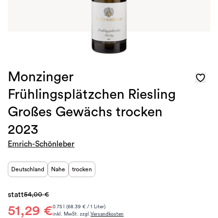
Monzinger
Frühlingsplätzchen Riesling
Großes Gewächs trocken
2023
Emrich-Schönleber
Deutschland
Nahe
trocken
statt
54,00 €
51,29 €
0.75 l (68.39 € / 1 Liter)
inkl. MwSt. zzgl.
Versandkosten