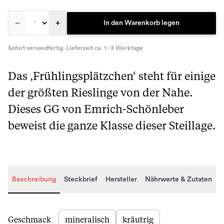
–
+
In den Warenkorb legen
Sofort versandfertig. Lieferzeit ca. 1 - 3 Werktage
Das ‚Frühlingsplätzchen‘ steht für einige
der größten Rieslinge von der Nahe.
Dieses GG von Emrich-Schönleber
beweist die ganze Klasse dieser Steillage.
Beschreibung
Steckbrief
Hersteller
Nährwerte & Zutaten
Beschreibung
Geschmack
mineralisch
kräutrig