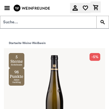
Zum Hauptinhalt springen
Derzeit
Startseite
Weine
Weißwein
-5%
5
Sterne
Eichelmann
98
Punkte
James
Suckling