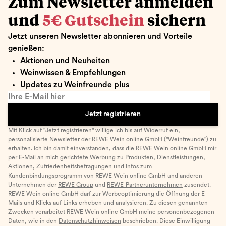
Zum Newsletter anmelden
und
5€ Gutschein
sichern
Jetzt unseren Newsletter abonnieren und Vorteile
genießen:
Aktionen und Neuheiten
Weinwissen & Empfehlungen
Updates zu Weinfreunde plus
Ihre E-Mail hier
Jetzt registrieren
Mit Klick auf "Jetzt registrieren" willige ich bis auf Widerruf ein,
personalisierte Newsletter
der REWE Wein online GmbH ("Weinfreunde") zu
erhalten. Ich bin damit einverstanden, dass die REWE Wein online GmbH mir
per E-Mail an mich gerichtete Werbung zu Produkten, Dienstleistungen,
Aktionen, Zufriedenheitsbefragungen und Infos zum
Kundenbindungsprogramm von REWE Wein online GmbH und anderen
Unternehmen der
REWE Group
und
REWE-Partnerunternehmen
zusendet.
REWE Wein online GmbH darf zur Werbeoptimierung die Öffnung der E-
Mails und Klicks auf Links erheben und analysieren. Zu diesen genannten
Zwecken verarbeitet REWE Wein online GmbH meine personenbezogenen
Daten, wie in den
Datenschutzhinweisen
beschrieben. Diese Einwilligung