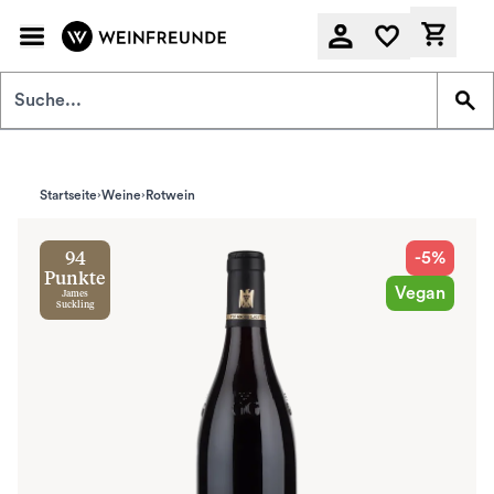
Zum Hauptinhalt springen
Derzeit
Startseite
Weine
Rotwein
-5%
94
Punkte
Vegan
James
Suckling