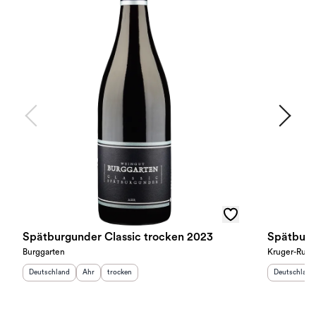
Spätburgunder Classic trocken 2023
Spätburg
Burggarten
Kruger-Rum
Herkunftsland
:
Herkunftsregion
Geschmack
:
:
Herkunftslan
Deutschland
Ahr
trocken
Deutschland