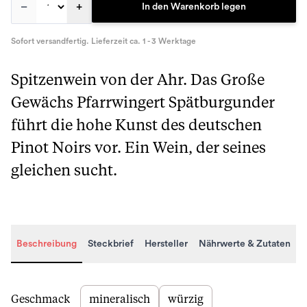
–
+
In den Warenkorb legen
Sofort versandfertig. Lieferzeit ca. 1 - 3 Werktage
Spitzenwein von der Ahr. Das Große
Gewächs Pfarrwingert Spätburgunder
führt die hohe Kunst des deutschen
Pinot Noirs vor. Ein Wein, der seines
gleichen sucht.
Beschreibung
Steckbrief
Hersteller
Nährwerte & Zutaten
Beschreibung
Geschmack
mineralisch
würzig