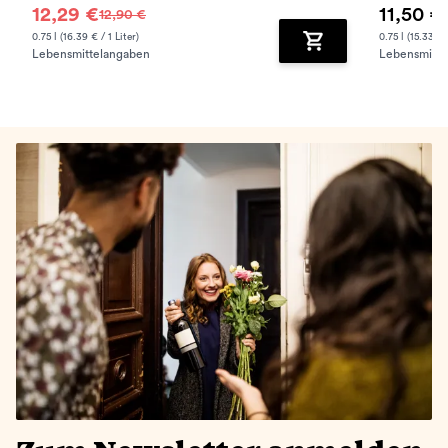
12,29 €
11,50 €
12,90 €
0.75 l (16.39 € / 1 Liter)
0.75 l (15.33 € /
Lebensmittelangaben
Lebensmitte
Zum Warenkorb hinz