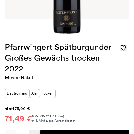
Pfarrwingert Spätburgunder
Großes Gewächs trocken
2022
Meyer-Näkel
Deutschland
Ahr
trocken
statt
75,00 €
71,49 €
0.75 l (95.32 € / 1 Liter)
inkl. MwSt. zzgl.
Versandkosten