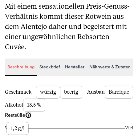
Mit einem sensationellen Preis-Genuss-
Verhältnis kommt dieser Rotwein aus
dem Alentejo daher und begeistert mit
einer ungewöhnlichen Rebsorten-
Cuvée.
Beschreibung
Steckbrief
Hersteller
Nährwerte & Zutaten
Beschreibung
Geschmack
würzig
beerig
Ausbau
Barrique
Alkohol
13,5 %
Restsüße
1,2 g/l
Wenig
Viel