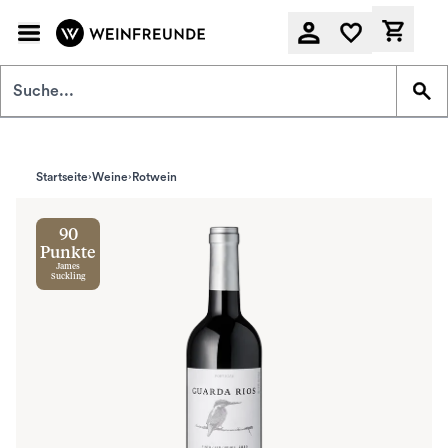
Zum Hauptinhalt springen
Derzeit
Startseite
Weine
Rotwein
90
Punkte
James
Suckling