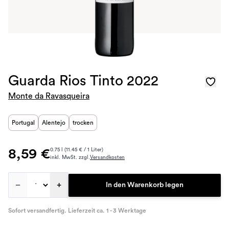
Guarda Rios Tinto 2022
Monte da Ravasqueira
Portugal
Alentejo
trocken
8,59 €
0.75 l (11.45 € / 1 Liter)
inkl. MwSt. zzgl.
Versandkosten
–
+
In den Warenkorb legen
Sofort versandfertig. Lieferzeit ca. 1 - 3 Werktage