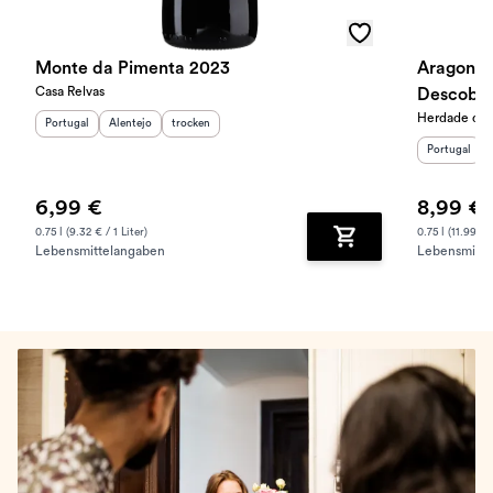
Monte da Pimenta 2023
Aragonez
Casa Relvas
Descobri
Herdade de 
Herkunftsland
Herkunftsregion
:
Geschmack
:
:
Portugal
Alentejo
trocken
Herkunftslan
Portugal
6,99 €
8,99 €
0.75 l (9.32 € / 1 Liter)
0.75 l (11.99 € /
Lebensmittelangaben
Lebensmitte
Zum Warenkorb hinz