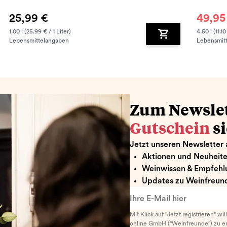
25,99 €
49,95
1.00 l (25.99 € / 1 Liter)
4.50 l (11.10
Lebensmittelangaben
Lebensmit
renkorb hinzufügen
Zum Warenkorb hin
Zum Newsle
Gutschein
s
Jetzt unseren Newsletter 
Aktionen und Neuheit
Weinwissen & Empfehl
Updates zu Weinfreund
Ihre E-Mail hier
Mit Klick auf "Jetzt registrieren" wi
online GmbH ("Weinfreunde") zu er