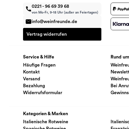
0221 - 96 69 39 68
von Mo-Fr, 9-18 Uhr (außer an Feiertagen)
info@weinfreunde.de
Vertrag widerrufen
Service & Hilfe
Rund um
Häufige Fragen
Weinfre
Kontakt
Newslet
Versand
Weinfre
Bezahlung
Bei Anru
Widerrufsformular
Gewinns
Kategorien & Marken
Italienische Rotweine
Italieni
Spanische Rotweine
Französ