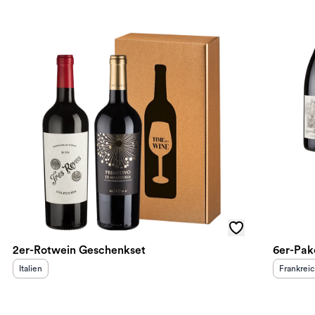
2er-Rotwein Geschenkset
6er-Pak
Herkunftsland
:
Herkunft
Italien
Frankrei