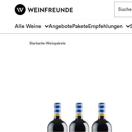
Zum Hauptinhalt springen
Alle Weine
Angebote
Pakete
Empfehlungen
Startseite
Weinpakete