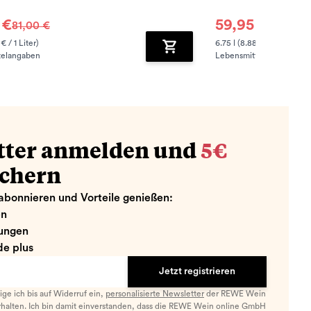
 €
59,95 €
81,00 €
79,71 €
 € / 1 Liter)
6.75 l (8.88 € / 1 Liter)
telangaben
Lebensmittelangaben
zufügen
Zum Warenkorb hinzufügen
tter anmelden und
5€
ichern
abonnieren und Vorteile genießen:
en
ungen
e plus
Jetzt registrieren
llige ich bis auf Widerruf ein,
personalisierte Newsletter
der REWE Wein
halten. Ich bin damit einverstanden, dass die REWE Wein online GmbH