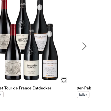
et Tour de France Entdecker
9er-Paket Primitiv
sland
:
Herkunftsland
:
ch
Italien