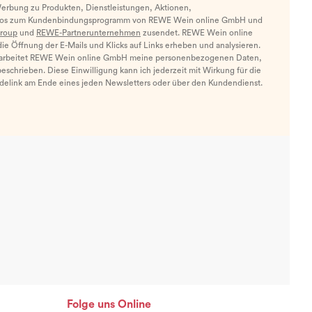
Werbung zu Produkten, Dienstleistungen, Aktionen,
nfos zum Kundenbindungsprogramm von REWE Wein online GmbH und
roup
und
REWE-Partnerunternehmen
zusendet. REWE Wein online
e Öffnung der E-Mails und Klicks auf Links erheben und analysieren.
arbeitet REWE Wein online GmbH meine personenbezogenen Daten,
eschrieben. Diese Einwilligung kann ich jederzeit mit Wirkung für die
ldelink am Ende eines jeden Newsletters oder über den Kundendienst.
Folge uns Online