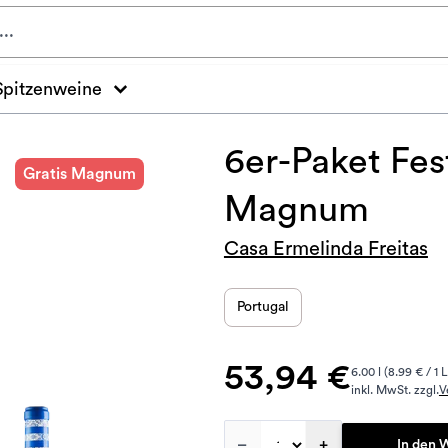
Spitzenweine
6er-Paket Fes
Gratis Magnum
Magnum
Casa Ermelinda Freitas
Portugal
53,94 €
6.00 l (8.99 € / 1 L
inkl. MwSt. zzgl.
V
–
+
In den 