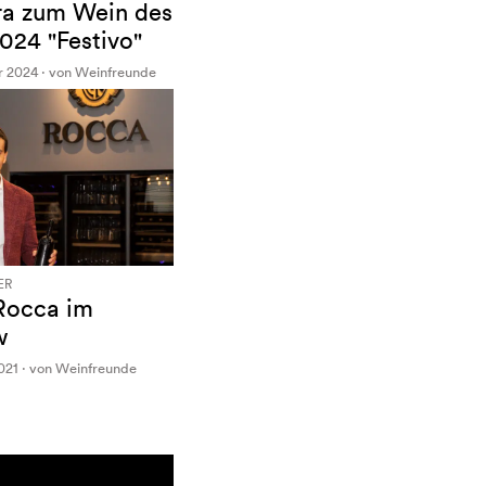
a zum Wein des
024 "Festivo"
r 2024 · von Weinfreunde
ER
Rocca im
w
021 · von Weinfreunde