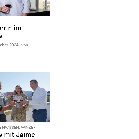
rrin im
w
ber 2024 · von
INWISSEN, WINZER
w mit Jaime