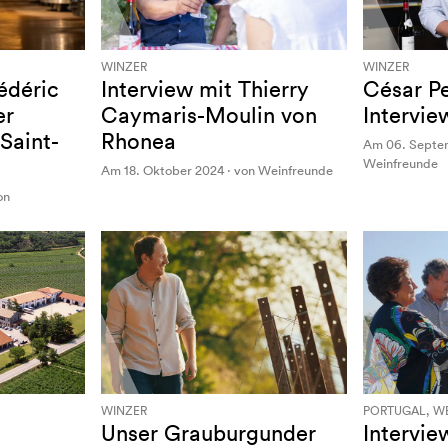
WINZER
WINZER
édéric
Interview mit Thierry
César Pe
er
Caymaris-Moulin von
Intervie
Saint-
Rhonea
Am 06. Septem
Weinfreunde
Am 18. Oktober 2024 · von Weinfreunde
on
WINZER
PORTUGAL, WE
Unser Grauburgunder
Intervie