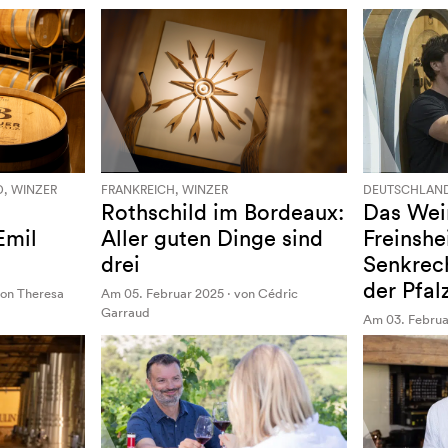
, WINZER
FRANKREICH, WINZER
DEUTSCHLAND
Rothschild im Bordeaux:
Das Wei
Emil
Aller guten Dinge sind
Freinshe
drei
Senkrech
der Pfal
on Theresa
Am 05. Februar 2025 · von Cédric
Garraud
Am 03. Februa