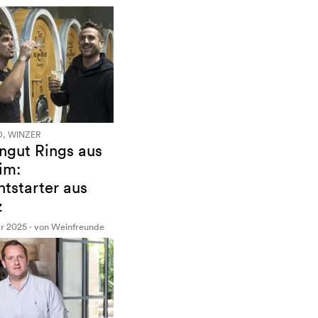
, WINZER
ngut Rings aus
im:
tstarter aus
z
r 2025 · von Weinfreunde