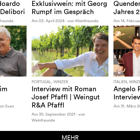
doardo
Exklusivwein: mit Georg
Quender
Delibori
Rumpf im Gespräch
Jahres 2
nfreunde
Am 03. April 2024 · von Weinfreunde
Am 14. Februa
PORTUGAL, WINZER
ITALIEN, WINZ
 im
Interview mit Roman
Angelo 
Josef Pfaffl | Weingut
Intervie
R&A Pfaffl
von Sven
Am 31. März 2
Am 30. September 2021 · von
Weinfreunde
MEHR