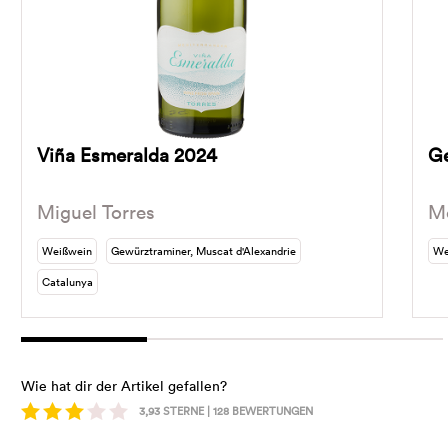
Viña Esmeralda 2024
Ge
Miguel Torres
M
Weißwein
Gewürztraminer, Muscat d'Alexandrie
We
Catalunya
Wie hat dir der Artikel gefallen?
3,93
STERNE |
128
BEWERTUNGEN