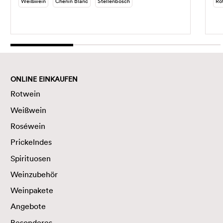
Weißwein
Chenin Blanc
Stellenbosch
Ro
ONLINE EINKAUFEN
Rotwein
Weißwein
Roséwein
Prickelndes
Spirituosen
Weinzubehör
Weinpakete
Angebote
Besonderes