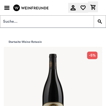
Zum Hauptinhalt springen
Derzeit
Startseite
Weine
Rotwein
-5%