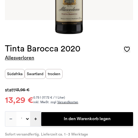
Tinta Barocca 2020
Allesverloren
Südafrika
Swartland
trocken
statt
13,95 €
13,29 €
0.75 l (17.72 € / 1 Liter)
inkl. MwSt. zzgl.
Versandkosten
–
+
In den Warenkorb legen
Sofort versandfertig. Lieferzeit ca. 1 - 3 Werktage