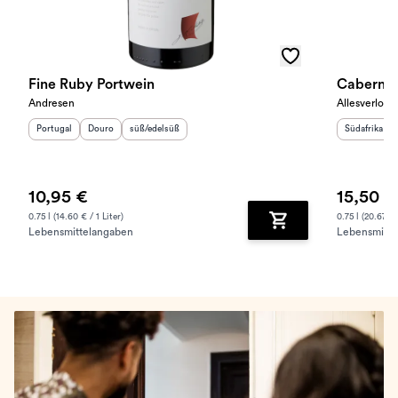
Fine Ruby Portwein
Cabernet
Andresen
Allesverlore
Herkunftsland
Herkunftsregion
:
Geschmack
:
:
Herkunftslan
Portugal
Douro
süß/edelsüß
Südafrika
10,95 €
15,50 €
0.75 l (14.60 € / 1 Liter)
0.75 l (20.67 € 
Lebensmittelangaben
Lebensmitte
Zum Warenkorb hinz