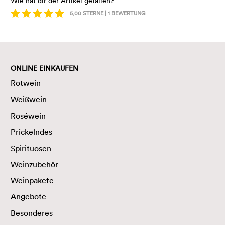
Wie hat dir der Artikel gefallen?
5,00
STERNE |
1
BEWERTUNG
ONLINE EINKAUFEN
Rotwein
Weißwein
Roséwein
Prickelndes
Spirituosen
Weinzubehör
Weinpakete
Angebote
Besonderes