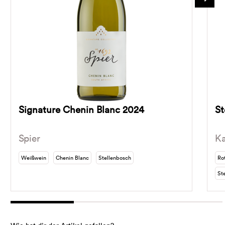
Signature Chenin Blanc 2024
St
Spier
Ka
Weißwein
Chenin Blanc
Stellenbosch
Ro
St