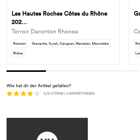
Les Hautes Roches Côtes du Rhône
G
202…
Terroir Daronton Rhonea
Ce
Rotwein
Grenache, Syrah, Carignan, Marselan, Mourvèdre
Ro
Rhône
La
Wie hat dir der Artikel gefallen?
4,75
STERNE |
4
BEWERTUNGEN