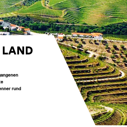
 LAND
rgangenen
te
enner rund