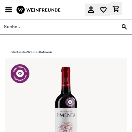
Zum Hauptinhalt springen
Derzeit
Startseite
Weine
Rotwein