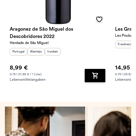
Aragonez de São Miguel dos
Les Gran
Les Producte
Descobridores 2022
Herdade de São Miguel
Herkunftslan
Frankreich
Herkunftsland
Herkunftsregion
:
Geschmack
:
:
Portugal
Alentejo
trocken
8,99 €
14,95 €
0.75 l (11.99 € / 1 Liter)
0.75 l (19.93 € 
Lebensmittelangaben
Lebensmitte
Zum Warenkorb hinz