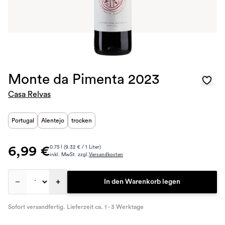
Monte da Pimenta 2023
Casa Relvas
Portugal
Alentejo
trocken
6,99 €
0.75 l (9.32 € / 1 Liter)
inkl. MwSt. zzgl.
Versandkosten
–
+
In den Warenkorb legen
Sofort versandfertig. Lieferzeit ca. 1 - 3 Werktage