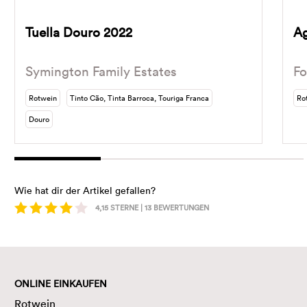
Tuella Douro 2022
Ag
Symington Family Estates
Fo
Rotwein
Tinto Cão, Tinta Barroca, Touriga Franca
Ro
Douro
Wie hat dir der Artikel gefallen?
4,15
STERNE |
13
BEWERTUNGEN
ONLINE EINKAUFEN
Rotwein