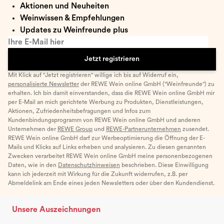
Aktionen und Neuheiten
Weinwissen & Empfehlungen
Updates zu Weinfreunde plus
Ihre E-Mail hier
Jetzt registrieren
Mit Klick auf "Jetzt registrieren" willige ich bis auf Widerruf ein,
personalisierte Newsletter
der REWE Wein online GmbH ("Weinfreunde") zu
erhalten. Ich bin damit einverstanden, dass die REWE Wein online GmbH mir
per E-Mail an mich gerichtete Werbung zu Produkten, Dienstleistungen,
Aktionen, Zufriedenheitsbefragungen und Infos zum
Kundenbindungsprogramm von REWE Wein online GmbH und anderen
Unternehmen der
REWE Group
und
REWE-Partnerunternehmen
zusendet.
REWE Wein online GmbH darf zur Werbeoptimierung die Öffnung der E-
Mails und Klicks auf Links erheben und analysieren. Zu diesen genannten
Zwecken verarbeitet REWE Wein online GmbH meine personenbezogenen
Daten, wie in den
Datenschutzhinweisen
beschrieben. Diese Einwilligung
kann ich jederzeit mit Wirkung für die Zukunft widerrufen, z.B. per
Abmeldelink am Ende eines jeden Newsletters oder über den Kundendienst.
Unsere Auszeichnungen