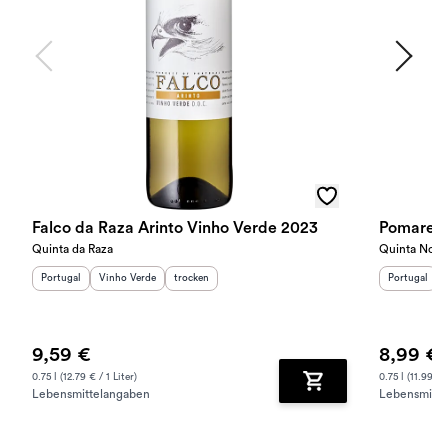
Falco da Raza Arinto Vinho Verde 2023
Pomares 
Quinta da Raza
Quinta Nova
Herkunftsland
Herkunftsregion
:
:
Geschmack
:
Herkunftslan
Portugal
Vinho Verde
trocken
Portugal
9,59 €
8,99 €
0.75 l (12.79 € / 1 Liter)
0.75 l (11.99 € /
Lebensmittelangaben
Lebensmitte
Zum Warenkorb hinz