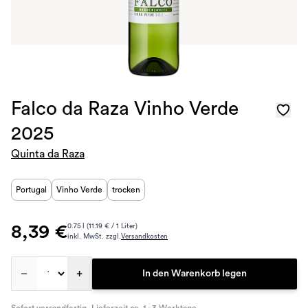
Falco da Raza Vinho Verde
2025
Quinta da Raza
Portugal
Vinho Verde
trocken
8,39 €
0.75 l (11.19 € / 1 Liter)
inkl. MwSt. zzgl.
Versandkosten
–
+
In den Warenkorb legen