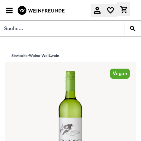
Zum Hauptinhalt springen
Derzeit
Startseite
Weine
Weißwein
Vegan