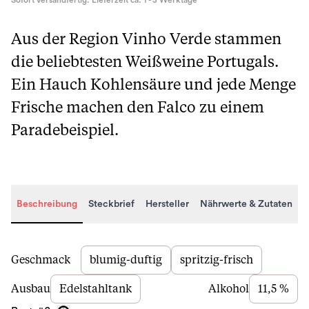
Sofort versandfertig. Lieferzeit ca. 1 - 3 Werktage
Aus der Region Vinho Verde stammen
die beliebtesten Weißweine Portugals.
Ein Hauch Kohlensäure und jede Menge
Frische machen den Falco zu einem
Paradebeispiel.
Beschreibung
Steckbrief
Hersteller
Nährwerte & Zutaten
Beschreibung
Geschmack
blumig-duftig
spritzig-frisch
Ausbau
Edelstahltank
Alkohol
11,5 %