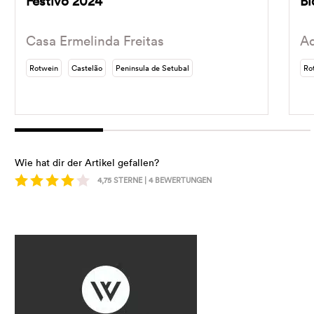
Festivo 2024
Bi
Casa Ermelinda Freitas
Ad
Rotwein
Castelão
Peninsula de Setubal
Ro
Wie hat dir der Artikel gefallen?
4,75
STERNE |
4
BEWERTUNGEN