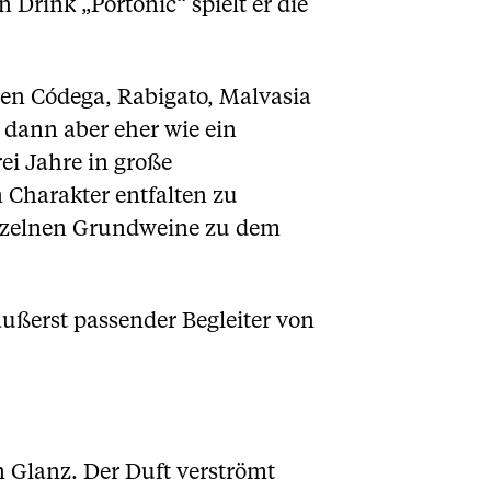
Drink „Portonic“ spielt er die
ten Códega, Rabigato, Malvasia
r dann aber eher wie ein
ei Jahre in große
 Charakter entfalten zu
inzelnen Grundweine zu dem
 äußerst passender Begleiter von
n Glanz. Der Duft verströmt