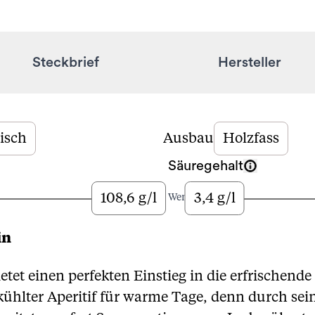
Steckbrief
Hersteller
isch
Ausbau
Holzfass
Säuregehalt
108,6 g/l
3,4 g/l
Viel
Wenig
in
etet einen perfekten Einstieg in die erfrischende
ekühlter Aperitif für warme Tage, denn durch se