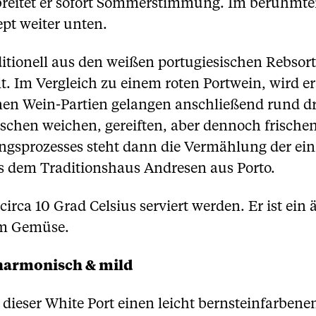
breitet er sofort Sommerstimmung. Im berühmten 
ept weiter unten.
ditionell aus den weißen portugiesischen Rebsor
lt. Im Vergleich zu einem roten Portwein, wird e
lnen Wein-Partien gelangen anschließend rund dr
schen weichen, gereiften, aber dennoch frischen
ngsprozesses steht dann die Vermählung der e
us dem Traditionshaus Andresen aus Porto.
 circa 10 Grad Celsius serviert werden. Er ist ein
em Gemüse.
 harmonisch & mild
t dieser White Port einen leicht bernsteinfarbene