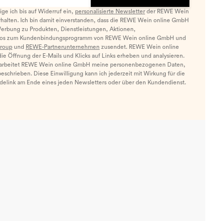
llige ich bis auf Widerruf ein,
personalisierte Newsletter
der REWE Wein
halten. Ich bin damit einverstanden, dass die REWE Wein online GmbH
Werbung zu Produkten, Dienstleistungen, Aktionen,
nfos zum Kundenbindungsprogramm von REWE Wein online GmbH und
roup
und
REWE-Partnerunternehmen
zusendet. REWE Wein online
e Öffnung der E-Mails und Klicks auf Links erheben und analysieren.
arbeitet REWE Wein online GmbH meine personenbezogenen Daten,
eschrieben. Diese Einwilligung kann ich jederzeit mit Wirkung für die
ldelink am Ende eines jeden Newsletters oder über den Kundendienst.