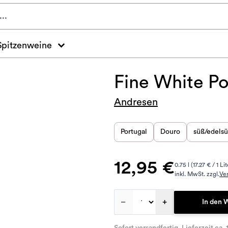
Spitzenweine
Fine White P
Andresen
Portugal
Douro
süß/edels
12,95 €
0.75 l (17.27 € / 1 Lit
inkl. MwSt. zzgl.
Ve
–
+
In den 