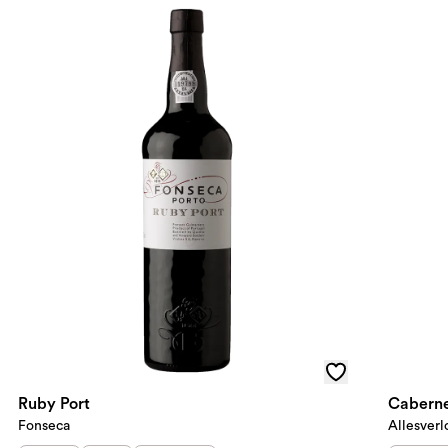
Ruby Port
Caberne
Fonseca
Allesverl