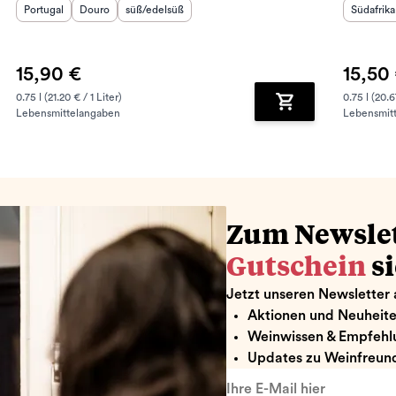
Herkunftsland
Herkunftsregion
:
Geschmack
:
:
Herkunft
Portugal
Douro
süß/edelsüß
Südafrika
15,90 €
15,50
0.75 l (21.20 € / 1 Liter)
0.75 l (20.6
Lebensmittelangaben
Lebensmit
renkorb hinzufügen
Zum Warenkorb hin
Zum Newsle
Gutschein
s
Jetzt unseren Newsletter 
Aktionen und Neuheit
Weinwissen & Empfehl
Updates zu Weinfreund
Ihre E-Mail hier