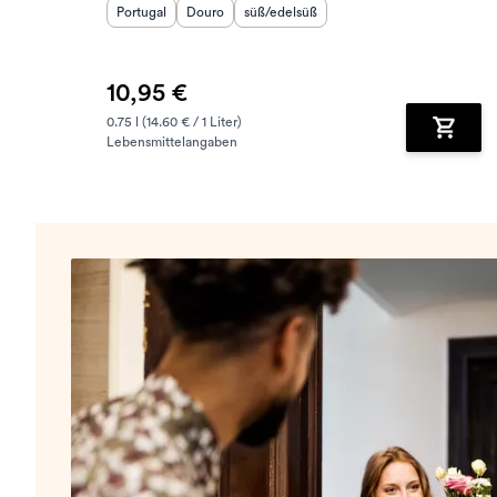
Herkunftsland
Herkunftsregion
:
Geschmack
:
:
Portugal
Douro
süß/edelsüß
10,95 €
0.75 l (14.60 € / 1 Liter)
Lebensmittelangaben
Zum Wa