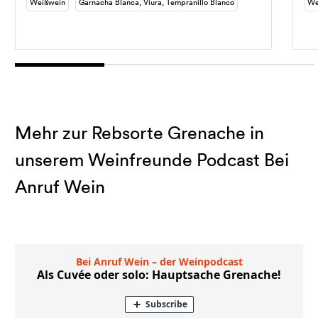
Weißwein
Garnacha Blanca, Viura, Tempranillo Blanco
We
Mehr zur Rebsorte Grenache in
unserem Weinfreunde Podcast Bei
Anruf Wein