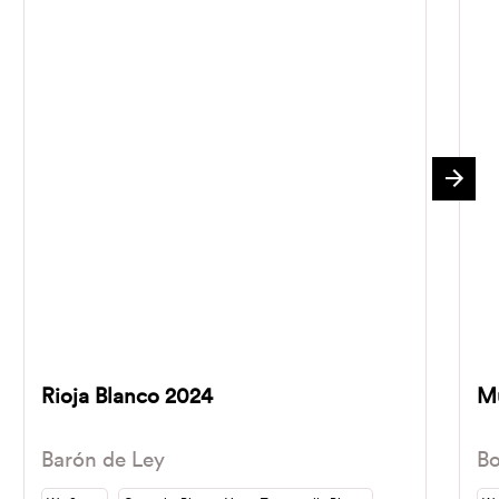
Rioja Blanco 2024
Mu
Barón de Ley
B