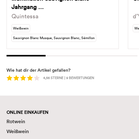
Jahrgang …
Quintessa
d
Weißwein
We
Sauvignon Blanc Musque, Sauvignon Blanc, Sémillon
Wie hat dir der Artikel gefallen?
4,56
STERNE |
9
BEWERTUNGEN
ONLINE EINKAUFEN
Rotwein
Weißwein