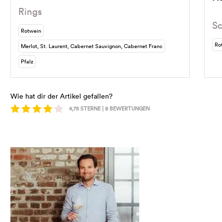
Rings
Sc
Rotwein
Ro
Merlot, St. Laurent, Cabernet Sauvignon, Cabernet Franc
Pfalz
Wie hat dir der Artikel gefallen?
4,75
STERNE |
8
BEWERTUNGEN