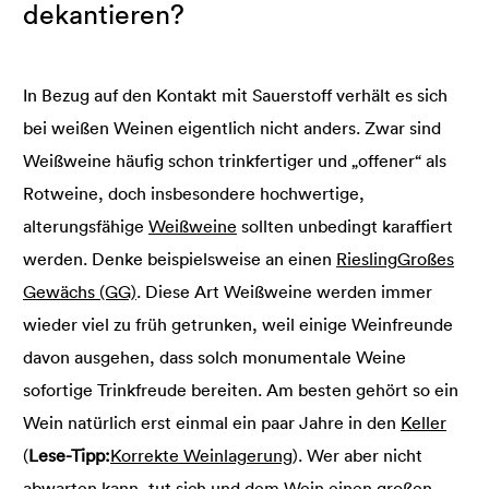
dekantieren?
In Bezug auf den Kontakt mit Sauerstoff verhält es sich
bei weißen Weinen eigentlich nicht anders. Zwar sind
Weißweine häufig schon trinkfertiger und „offener“ als
Rotweine, doch insbesondere hochwertige,
alterungsfähige
Weißweine
sollten unbedingt karaffiert
werden. Denke beispielsweise an einen
Riesling
Großes
Gewächs (GG)
. Diese Art Weißweine werden immer
wieder viel zu früh getrunken, weil einige Weinfreunde
davon ausgehen, dass solch monumentale Weine
sofortige Trinkfreude bereiten. Am besten gehört so ein
Wein natürlich erst einmal ein paar Jahre in den
Keller
(
Lese-Tipp:
Korrekte Weinlagerung
). Wer aber nicht
abwarten kann, tut sich und dem Wein einen großen