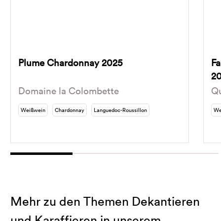
Plume Chardonnay 2025
Fa
2
Domaine la Colombette
Qu
Weißwein
Chardonnay
Languedoc-Roussillon
We
Mehr zu den Themen Dekantieren
und Karaffieren in unserem