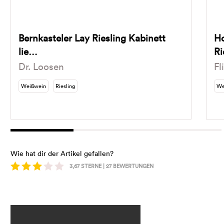
Bernkasteler Lay Riesling Kabinett
Ho
lie…
Ri
Dr. Loosen
Fl
Weißwein
Riesling
We
Wie hat dir der Artikel gefallen?
3,67
STERNE |
27
BEWERTUNGEN