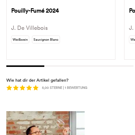
Pouilly-Fumé 2024
Po
J. De Villebois
J.
Weißwein
Sauvignon Blanc
We
Wie hat dir der Artikel gefallen?
5,00
STERNE |
1
BEWERTUNG