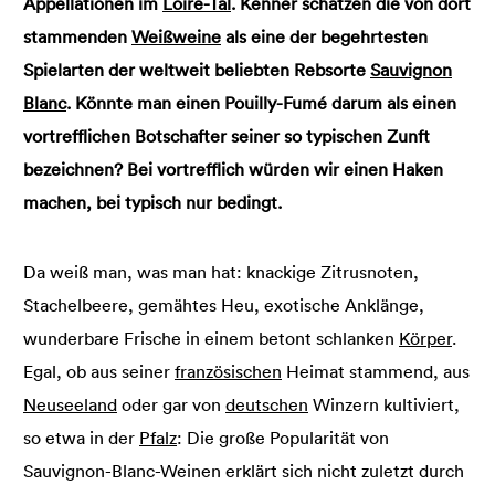
Appellationen im
Loire-Tal
. Kenner schätzen die von dort
stammenden
Weißweine
als eine der begehrtesten
Spielarten der weltweit beliebten Rebsorte
Sauvignon
Blanc
. Könnte man einen Pouilly-Fumé darum als einen
vortrefflichen Botschafter seiner so typischen Zunft
bezeichnen? Bei vortrefflich würden wir einen Haken
machen, bei typisch nur bedingt.
Da weiß man, was man hat: knackige Zitrusnoten,
Stachelbeere, gemähtes Heu, exotische Anklänge,
wunderbare Frische in einem betont schlanken
Körper
.
Egal, ob aus seiner
französischen
Heimat stammend, aus
Neuseeland
oder gar von
deutschen
Winzern kultiviert,
so etwa in der
Pfalz
: Die große Popularität von
Sauvignon-Blanc-Weinen erklärt sich nicht zuletzt durch