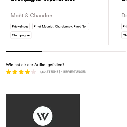
Moët & Chandon
D
Prickelndes
Pinot Meunier, Chardonnay, Pinot Noir
Pr
Champagner
Ch
Wie hat dir der Artikel gefallen?
4,50
STERNE |
4
BEWERTUNGEN