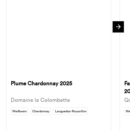
Plume Chardonnay 2025
Fa
2
Domaine la Colombette
Qu
Weißwein
Chardonnay
Languedoc-Roussillon
We