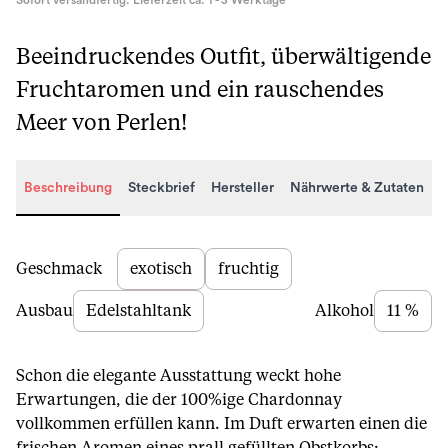
Sofort versandfertig. Lieferzeit ca. 1 - 3 Werktage
Beeindruckendes Outfit, überwältigende
Fruchtaromen und ein rauschendes
Meer von Perlen!
Beschreibung
Steckbrief
Hersteller
Nährwerte & Zutaten
Beschreibung
Geschmack
exotisch
fruchtig
Ausbau
Edelstahltank
Alkohol
11 %
Schon die elegante Ausstattung weckt hohe
Erwartungen, die der 100%ige Chardonnay
vollkommen erfüllen kann. Im Duft erwarten einen die