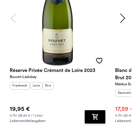
Réserve Privée Crémant de Loire 2023
Blanc de
Bouvet-Ladubay
Brut 2021
Markus Schn
Herkunftsland
:
Herkunftsregion
Geschmack
:
:
Frankreich
Loire
Brut
Herkunftslan
Deutschland
19,95 €
17,59 €
0.75 l (26.60 € / 1 Liter)
0.75 l (23.45 € 
Lebensmittelangaben
Lebensmitte
Zum Warenkorb hinz