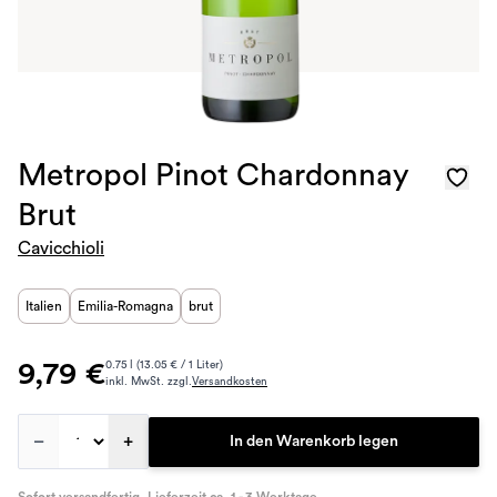
Metropol Pinot Chardonnay
Brut
Cavicchioli
Italien
Emilia-Romagna
brut
9,79 €
0.75 l (13.05 € / 1 Liter)
inkl. MwSt. zzgl.
Versandkosten
–
+
In den Warenkorb legen