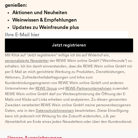
genießen:
Aktionen und Neuheiten
Weinwissen & Empfehlungen
Updates zu Weinfreunde plus
Ihre E-Mail hier
Jetzt registrieren
Mit Klick auf "Jetzt registrieren" willige ich bis auf Widerruf ein,
personalisierte Newsletter
der REWE Wein online GmbH ("Weinfreunde") zu
erhalten. Ich bin damit einverstanden, dass die REWE Wein online GmbH mir
per E-Mail an mich gerichtete Werbung zu Produkten, Dienstleistungen,
Aktionen, Zufriedenheitsbefragungen und Infos zum
Kundenbindungsprogramm von REWE Wein online GmbH und anderen
Unternehmen der
REWE Group
und
REWE-Partnerunternehmen
zusendet.
REWE Wein online GmbH darf zur Werbeoptimierung die Öffnung der E-
Mails und Klicks auf Links erheben und analysieren. Zu diesen genannten
Zwecken verarbeitet REWE Wein online GmbH meine personenbezogenen
Daten, wie in den
Datenschutzhinweisen
beschrieben. Diese Einwilligung
kann ich jederzeit mit Wirkung für die Zukunft widerrufen, z.B. per
Abmeldelink am Ende eines jeden Newsletters oder über den Kundendienst.
Unsere Auszeichnungen