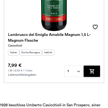
Lambrusco del Emiglia Amabile Magnum 1,5 L-
Magnum Flasche
Cavicchioli
Herkunftsland
Herkunftsregion
:
:
Geschmack
:
Italien
Emilia-Romagna
lieblich
7,99 €
1.50 l (5.33 € / 1 Liter)
1
Lebensmittelangaben
Zum Waren
1928 beschloss Umberto Cavicchioli in San Prospero, einer