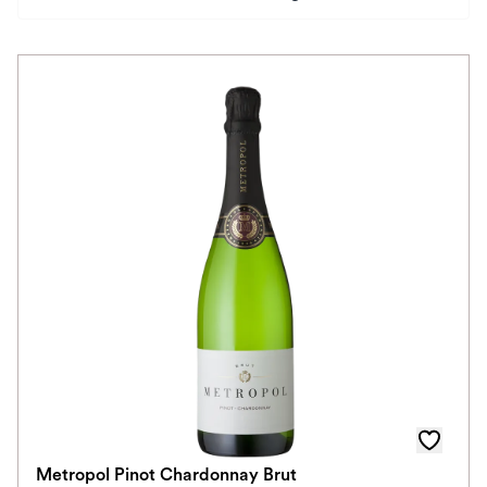
Preis
Herkunftsland
Rebsorte
Geschmack
Herkunftsregion
Auszeichnungen
Farbe
Schmeckt zu
Prickler Art
Metropol Pinot Chardonnay Brut