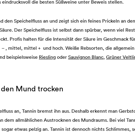
 eindrucksvoll die besten Süßweine unter Beweis stellen.
 den Speichelfluss an und zeigt sich ein feines Prickeln an d
äure. Der Speichelfluss ist selbst dann spürbar, wenn viel Res
. Profis halten für die Intensität der Säure im Geschmack f
el – , mittel, mittel + und hoch. Weiße Rebsorten, die allgemei
ind beispielsweise
Riesling
oder
Sauvignon Blanc
,
Grüner Veltli
t den Mund trocken
elfluss an, Tannin bremst ihn aus. Deshalb erkennt man Gerbs
 an dem allmählichen Austrocknen des Mundraums. Bei viel Tann
h sogar etwas pelzig an. Tannin ist dennoch nichts Schlimmes, 