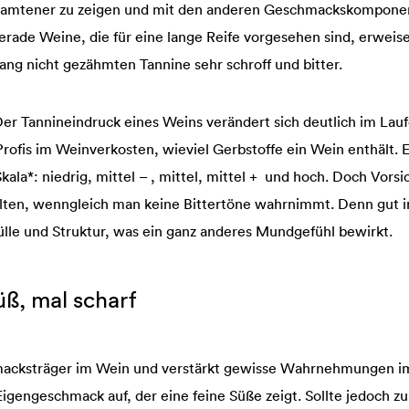
h samtener zu zeigen und mit den anderen Geschmackskompone
ade Weine, die für eine lange Reife vorgesehen sind, erweise
ang nicht gezähmten Tannine sehr schroff und bitter.
er Tannineindruck eines Weins verändert sich deutlich im Lau
 Profis im Weinverkosten, wieviel Gerbstoffe ein Wein enthält.
Skala*: niedrig, mittel – , mittel, mittel + und hoch. Doch Vors
alten, wenngleich man keine Bittertöne wahrnimmt. Denn gut i
lle und Struktur, was ein ganz anderes Mundgefühl bewirkt.
üß, mal scharf
hmacksträger im Wein und verstärkt gewisse Wahrnehmungen i
igengeschmack auf, der eine feine Süße zeigt. Sollte jedoch zu