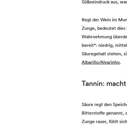
Süßeeindruck aus, was
Regt der Wein im Mund
Zunge, bedeutet dies S
Wahrnehmung überdeckt
bereit*: niedrig, mitt
Säuregehalt stehen, s
Albariño/Alvarinho
.
Tannin: mach
Säure regt den Speich
Bitterstoffe genannt,
Zunge rauer, fühlt sic