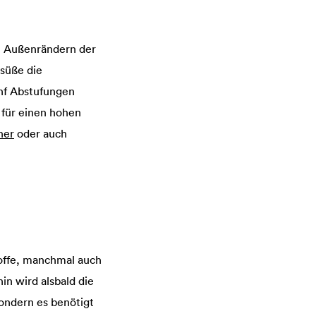
en Außenrändern der
tsüße die
ünf Abstufungen
n für einen hohen
ner
oder auch
toffe, manchmal auch
in wird alsbald die
sondern es benötigt