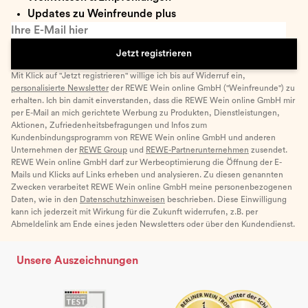
Updates zu Weinfreunde plus
Ihre E-Mail hier
Jetzt registrieren
Mit Klick auf "Jetzt registrieren" willige ich bis auf Widerruf ein,
personalisierte Newsletter
der REWE Wein online GmbH ("Weinfreunde") zu
erhalten. Ich bin damit einverstanden, dass die REWE Wein online GmbH mir
per E-Mail an mich gerichtete Werbung zu Produkten, Dienstleistungen,
Aktionen, Zufriedenheitsbefragungen und Infos zum
Kundenbindungsprogramm von REWE Wein online GmbH und anderen
Unternehmen der
REWE Group
und
REWE-Partnerunternehmen
zusendet.
REWE Wein online GmbH darf zur Werbeoptimierung die Öffnung der E-
Mails und Klicks auf Links erheben und analysieren. Zu diesen genannten
Zwecken verarbeitet REWE Wein online GmbH meine personenbezogenen
Daten, wie in den
Datenschutzhinweisen
beschrieben. Diese Einwilligung
kann ich jederzeit mit Wirkung für die Zukunft widerrufen, z.B. per
Abmeldelink am Ende eines jeden Newsletters oder über den Kundendienst.
Unsere Auszeichnungen