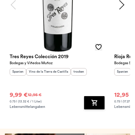
Tres Reyes Colección 2019
Rioja Res
Bodegas y Viñedos Muñoz
Bodegas Sol
Herkunftsland
Herkunftsregion
:
:
Geschmack
:
Herkunftslan
H
Spanien
Vino de la Tierra de Castilla
trocken
Spanien
R
9,99 €
12,95 €
12,95 €
0.75 l (13.32 € / 1 Liter)
0.75 l (17.27 € /
Lebensmittelangaben
Lebensmitte
Zum Warenkorb hinz