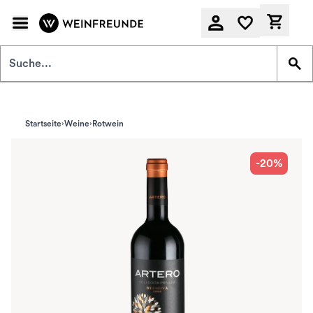
Zum Hauptinhalt springen
Derzeit
Startseite
Weine
Rotwein
-20%