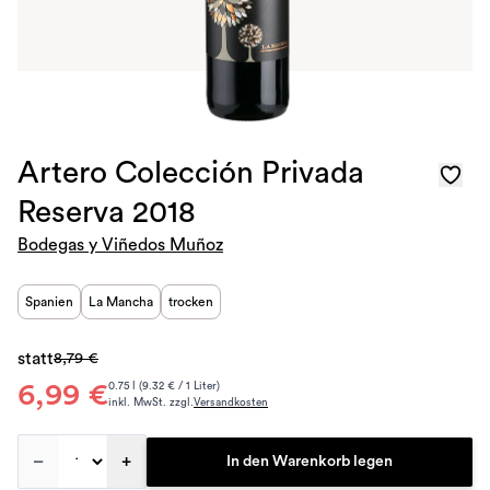
Artero Colección Privada
Reserva 2018
Bodegas y Viñedos Muñoz
Spanien
La Mancha
trocken
statt
8,79 €
6,99 €
0.75 l (9.32 € / 1 Liter)
inkl. MwSt. zzgl.
Versandkosten
–
+
In den Warenkorb legen