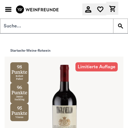
Zum Hauptinhalt springen
Derzeit
Startseite
Weine
Rotwein
Limitierte Auflage
98
Punkte
Robert
Parker
96
Punkte
James
Suckling
95
Punkte
Vinous