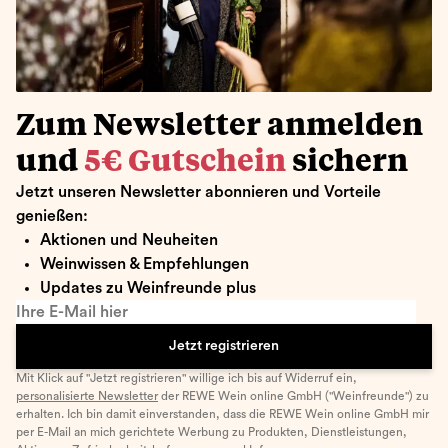
Zum Newsletter anmelden
und
5€ Gutschein
sichern
Jetzt unseren Newsletter abonnieren und Vorteile
genießen:
Aktionen und Neuheiten
Weinwissen & Empfehlungen
Updates zu Weinfreunde plus
Ihre E-Mail hier
Jetzt registrieren
Mit Klick auf "Jetzt registrieren" willige ich bis auf Widerruf ein,
personalisierte Newsletter
der REWE Wein online GmbH ("Weinfreunde") zu
erhalten. Ich bin damit einverstanden, dass die REWE Wein online GmbH mir
per E-Mail an mich gerichtete Werbung zu Produkten, Dienstleistungen,