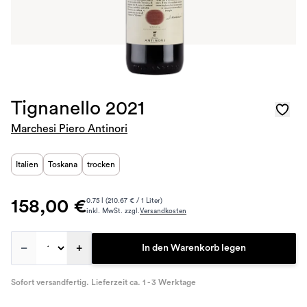
Tignanello 2021
Marchesi Piero Antinori
Italien
Toskana
trocken
158,00 €
0.75 l (210.67 € / 1 Liter)
inkl. MwSt. zzgl.
Versandkosten
–
+
In den Warenkorb legen
Sofort versandfertig. Lieferzeit ca. 1 - 3 Werktage