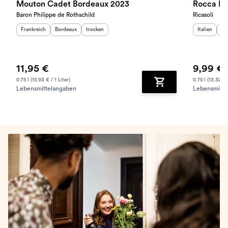
Mouton Cadet Bordeaux 2023
Rocca Ri
Baron Philippe de Rothschild
Ricasoli
Herkunftsland
:
Herkunftsregion
Geschmack
:
:
Herkunftslan
He
Frankreich
Bordeaux
trocken
Italien
To
11,95 €
9,99 €
0.75 l (15.93 € / 1 Liter)
0.75 l (13.32 € /
Lebensmittelangaben
Lebensmitte
Zum Warenkorb hinz