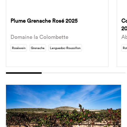
Plume Grenache Rosé 2025
Co
2
Domaine la Colombette
A
Roséwein
Grenache
Languedoc-Roussillon
Ro