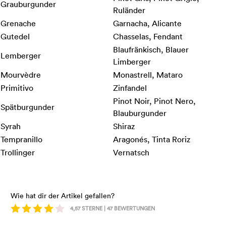
Grauburgunder
Ruländer
Grenache
Garnacha, Alicante
Gutedel
Chasselas, Fendant
Blaufränkisch, Blauer
Lemberger
Limberger
Mourvèdre
Monastrell, Mataro
Primitivo
Zinfandel
Pinot Noir, Pinot Nero,
Spätburgunder
Blauburgunder
Syrah
Shiraz
Tempranillo
Aragonés, Tinta Roriz
Trollinger
Vernatsch
Wie hat dir der Artikel gefallen?
4,57
STERNE |
47
BEWERTUNGEN