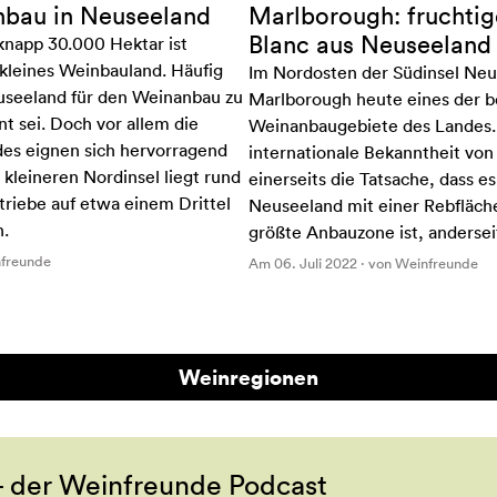
nbau in Neuseeland
Marlborough: fruchtig
Blanc aus Neuseeland
knapp 30.000 Hektar ist
kleines Weinbauland. Häufig
Im Nordosten der Südinsel Neu
useeland für den Weinanbau zu
Marlborough heute eines der 
t sei. Doch vor allem die
Weinanbaugebiete des Landes. 
es eignen sich hervorragend
internationale Bekanntheit von
 kleineren Nordinsel liegt rund
einerseits die Tatsache, dass e
triebe auf etwa einem Drittel
Neuseeland mit einer Rebfläche
n.
größte Anbauzone ist, anderseits
nfreunde
Am 06. Juli 2022 · von Weinfreunde
Weinregionen
- der Weinfreunde Podcast