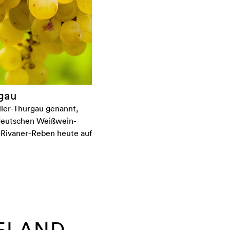
gau
ller-Thurgau genannt,
 deutschen Weißwein-
 Rivaner-Reben heute auf
EELAND