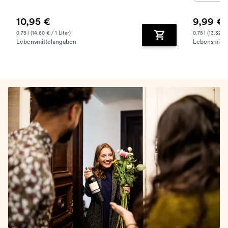
10,95 €
9,99 €
0.75 l (14.60 € / 1 Liter)
0.75 l (13.32 € /
Lebensmittelangaben
Lebensmitte
Zum Warenkorb hinz