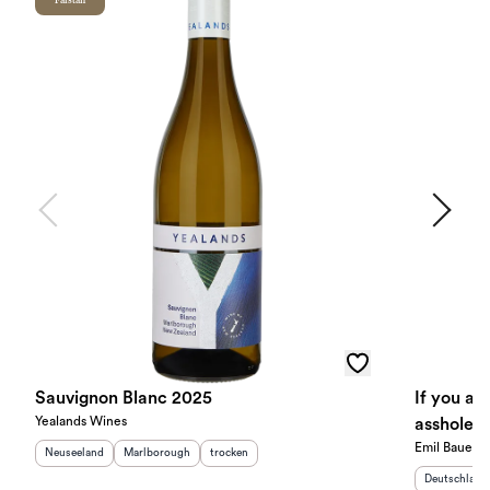
Falstaff
Sauvignon Blanc 2025
If you are
Yealands Wines
asshole -
Emil Bauer
trocken 
Herkunftsland
:
Herkunftsregion
:
Geschmack
:
Neuseeland
Marlborough
trocken
Herkunftslan
Deutschland