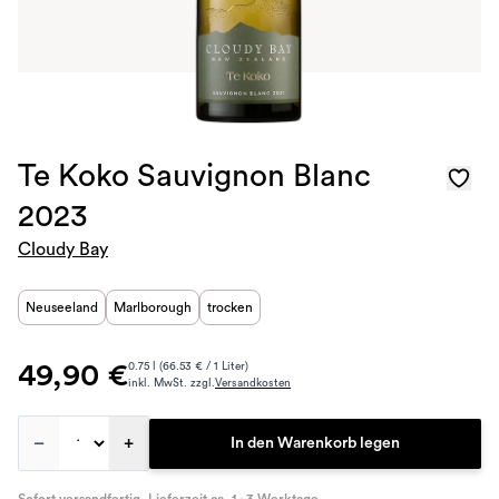
Te Koko Sauvignon Blanc
2023
Cloudy Bay
Neuseeland
Marlborough
trocken
49,90 €
0.75 l (66.53 € / 1 Liter)
inkl. MwSt. zzgl.
Versandkosten
–
+
In den Warenkorb legen