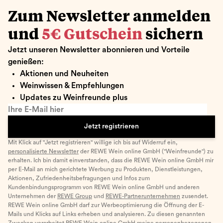
Zum Newsletter anmelden
und
5€ Gutschein
sichern
Jetzt unseren Newsletter abonnieren und Vorteile
genießen:
Aktionen und Neuheiten
Weinwissen & Empfehlungen
Updates zu Weinfreunde plus
Ihre E-Mail hier
Jetzt registrieren
Mit Klick auf "Jetzt registrieren" willige ich bis auf Widerruf ein,
personalisierte Newsletter
der REWE Wein online GmbH ("Weinfreunde") zu
erhalten. Ich bin damit einverstanden, dass die REWE Wein online GmbH mir
per E-Mail an mich gerichtete Werbung zu Produkten, Dienstleistungen,
Aktionen, Zufriedenheitsbefragungen und Infos zum
Kundenbindungsprogramm von REWE Wein online GmbH und anderen
Unternehmen der
REWE Group
und
REWE-Partnerunternehmen
zusendet.
REWE Wein online GmbH darf zur Werbeoptimierung die Öffnung der E-
Mails und Klicks auf Links erheben und analysieren. Zu diesen genannten
Zwecken verarbeitet REWE Wein online GmbH meine personenbezogenen