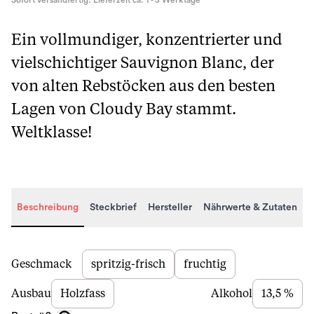
Sofort versandfertig. Lieferzeit ca. 1 - 3 Werktage
Ein vollmundiger, konzentrierter und
vielschichtiger Sauvignon Blanc, der
von alten Rebstöcken aus den besten
Lagen von Cloudy Bay stammt.
Weltklasse!
Beschreibung
Steckbrief
Hersteller
Nährwerte & Zutaten
Beschreibung
Geschmack
spritzig-frisch
fruchtig
Ausbau
Holzfass
Alkohol
13,5 %