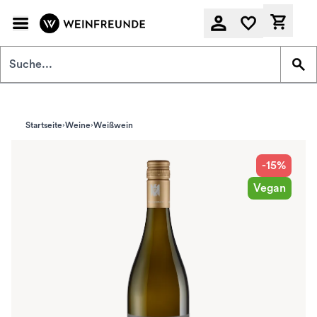
Zum Hauptinhalt springen
Derzeit
Startseite
Weine
Weißwein
-15%
Vegan