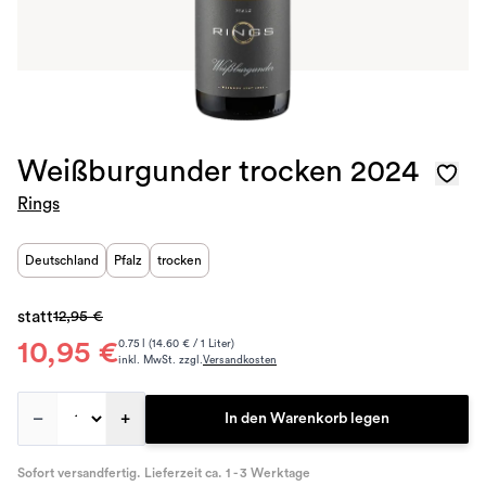
Weißburgunder trocken 2024
Rings
Deutschland
Pfalz
trocken
statt
12,95 €
10,95 €
0.75 l (14.60 € / 1 Liter)
inkl. MwSt. zzgl.
Versandkosten
–
+
In den Warenkorb legen
Sofort versandfertig. Lieferzeit ca. 1 - 3 Werktage