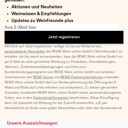
Aktionen und Neuheiten
Weinwissen & Empfehlungen
Updates zu Weinfreunde plus
Ihre E-Mail hier
Jetzt registrieren
Mit Klick auf "Jetzt registrieren" willige ich bis auf Widerruf ein,
personalisierte Newsletter
der REWE Wein online GmbH ("Weinfreunde") zu
erhalten. Ich bin damit einverstanden, dass die REWE Wein online GmbH mir
per E-Mail an mich gerichtete Werbung zu Produkten, Dienstleistungen,
Aktionen, Zufriedenheitsbefragungen und Infos zum
Kundenbindungsprogramm von REWE Wein online GmbH und anderen
Unternehmen der
REWE Group
und
REWE-Partnerunternehmen
zusendet.
REWE Wein online GmbH darf zur Werbeoptimierung die Öffnung der E-
Mails und Klicks auf Links erheben und analysieren. Zu diesen genannten
Zwecken verarbeitet REWE Wein online GmbH meine personenbezogenen
Daten, wie in den
Datenschutzhinweisen
beschrieben. Diese Einwilligung
kann ich jederzeit mit Wirkung für die Zukunft widerrufen, z.B. per
Abmeldelink am Ende eines jeden Newsletters oder über den Kundendienst.
Unsere Auszeichnungen