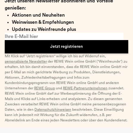
Jetzt unseren Newsletter abonnieren und Vorteile
genießen:
Aktionen und Neuheiten
Weinwissen & Empfehlungen
Updates zu Weinfreunde plus
Ihre E-Mail hier
Jetzt registrieren
Mit Klick auf "Jetzt registrieren" willige ich bis auf Widerruf ein,
personalisierte Newsletter
der REWE Wein online GmbH ("Weinfreunde") zu
erhalten. Ich bin damit einverstanden, dass die REWE Wein online GmbH mir
per E-Mail an mich gerichtete Werbung zu Produkten, Dienstleistungen,
Aktionen, Zufriedenheitsbefragungen und Infos zum
Kundenbindungsprogramm von REWE Wein online GmbH und anderen
Unternehmen der
REWE Group
und
REWE-Partnerunternehmen
zusendet.
REWE Wein online GmbH darf zur Werbeoptimierung die Öffnung der E-
Mails und Klicks auf Links erheben und analysieren. Zu diesen genannten
Zwecken verarbeitet REWE Wein online GmbH meine personenbezogenen
Daten, wie in den
Datenschutzhinweisen
beschrieben. Diese Einwilligung
kann ich jederzeit mit Wirkung für die Zukunft widerrufen, z.B. per
Abmeldelink am Ende eines jeden Newsletters oder über den Kundendienst.