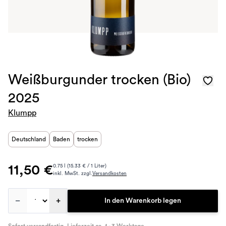
Weißburgunder trocken (Bio)
2025
Klumpp
Deutschland
Baden
trocken
11,50 €
0.75 l (15.33 € / 1 Liter)
inkl. MwSt. zzgl.
Versandkosten
–
+
In den Warenkorb legen