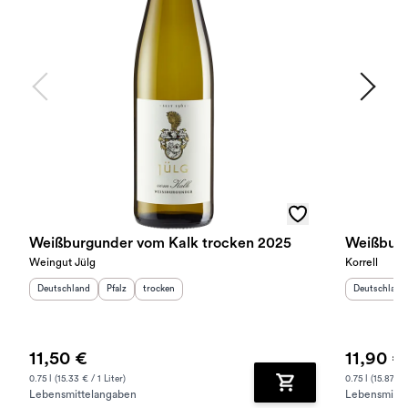
Weißburgunder vom Kalk trocken 2025
Weißburg
Weingut Jülg
Korrell
Herkunftsland
:
Herkunftsregion
Geschmack
:
:
Herkunftslan
Deutschland
Pfalz
trocken
Deutschland
11,50 €
11,90 €
0.75 l (15.33 € / 1 Liter)
0.75 l (15.87 € /
Lebensmittelangaben
Lebensmitte
Zum Warenkorb hinz