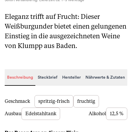
Sofort versandfertig. Lieferzeit ca. 1 - 3 Werktage
Eleganz trifft auf Frucht: Dieser
Weißburgunder bietet einen gelungenen
Einstieg in die ausgezeichneten Weine
von Klumpp aus Baden.
Beschreibung
Steckbrief
Hersteller
Nährwerte & Zutaten
Beschreibung
Geschmack
spritzig-frisch
fruchtig
Ausbau
Edelstahltank
Alkohol
12,5 %