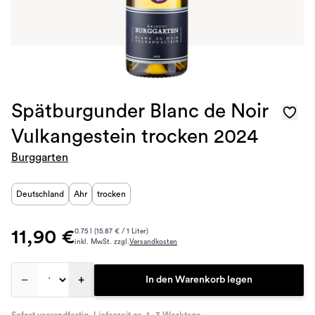
Spätburgunder Blanc de Noir
Vulkangestein trocken 2024
Burggarten
Deutschland
Ahr
trocken
11,90 €
0.75 l (15.87 € / 1 Liter)
inkl. MwSt. zzgl.
Versandkosten
–
+
In den Warenkorb legen