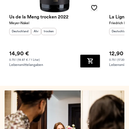
Us de la Meng trocken 2022
La Ligne 
Meyer-Näkel
Friedrich Be
Herkunftsland
:
Herkunftsregion
Geschmack
:
:
Herkunftslan
Deutschland
Ahr
trocken
Deutschland
14,90 €
12,90 €
0.75 l (19.87 € / 1 Liter)
0.75 l (17.20 € /
Lebensmittelangaben
Lebensmitte
Zum Warenkorb hinz