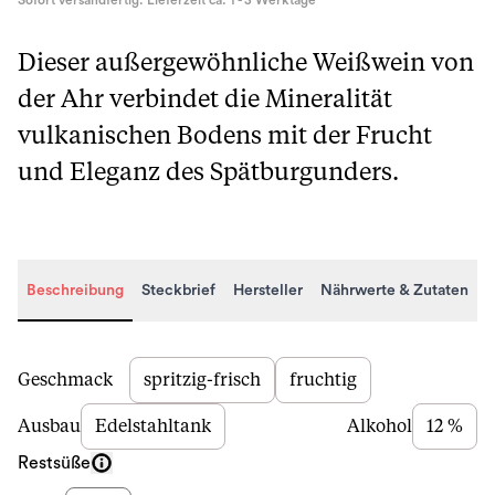
Sofort versandfertig. Lieferzeit ca. 1 - 3 Werktage
Dieser außergewöhnliche Weißwein von
der Ahr verbindet die Mineralität
vulkanischen Bodens mit der Frucht
und Eleganz des Spätburgunders.
Beschreibung
Steckbrief
Hersteller
Nährwerte & Zutaten
Beschreibung
Geschmack
spritzig-frisch
fruchtig
Ausbau
Edelstahltank
Alkohol
12 %
Restsüße