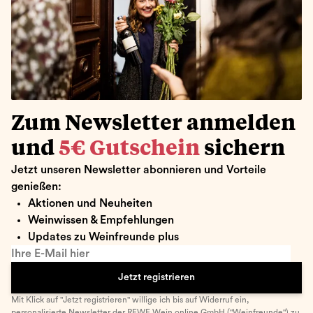
Zum Newsletter anmelden
und
5€ Gutschein
sichern
Jetzt unseren Newsletter abonnieren und Vorteile
genießen:
Aktionen und Neuheiten
Weinwissen & Empfehlungen
Updates zu Weinfreunde plus
Ihre E-Mail hier
Jetzt registrieren
Mit Klick auf "Jetzt registrieren" willige ich bis auf Widerruf ein,
personalisierte Newsletter
der REWE Wein online GmbH ("Weinfreunde") zu