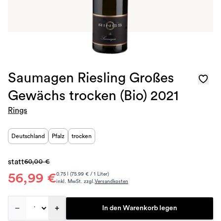
Saumagen Riesling Großes
Gewächs trocken (Bio) 2021
Rings
Deutschland
Pfalz
trocken
statt
60,00 €
56,99 €
0.75 l (75.99 € / 1 Liter)
inkl. MwSt. zzgl.
Versandkosten
–
+
In den Warenkorb legen