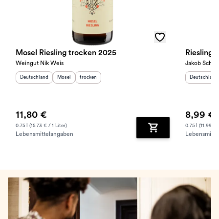
Mosel Riesling trocken 2025
Riesling 
Weingut Nik Weis
Jakob Schne
Herkunftsland
:
Herkunftsregion
Geschmack
:
:
Herkunftslan
Deutschland
Mosel
trocken
Deutschland
11,80 €
8,99 €
0.75 l (15.73 € / 1 Liter)
0.75 l (11.99 € /
Lebensmittelangaben
Lebensmitte
Zum Warenkorb hinz