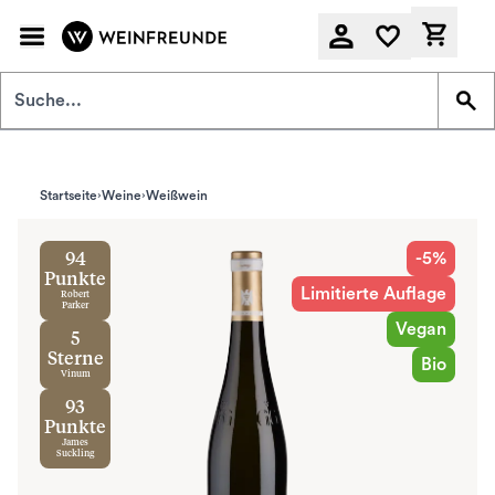
Zum Hauptinhalt springen
Derzeit
Startseite
Weine
Weißwein
-5%
94
Punkte
Limitierte Auflage
Robert
Parker
Vegan
5
Sterne
Bio
Vinum
93
Punkte
James
Suckling